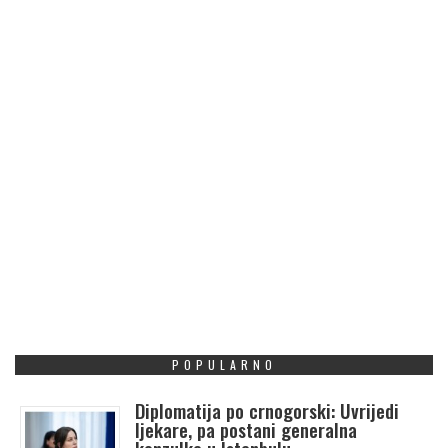
POPULARNO
Diplomatija po crnogorski: Uvrijedi
ljekare, pa postani generalna