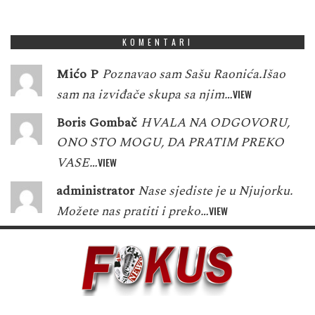
1
8
1
7
6
5
3
7
0
KOMENTARI
Mićo P
Poznavao sam Sašu Raonića.Išao
sam na izviđače skupa sa njim…
VIEW
Boris Gombač
HVALA NA ODGOVORU,
ONO STO MOGU, DA PRATIM PREKO
VASE…
VIEW
administrator
Nase sjediste je u Njujorku.
Možete nas pratiti i preko…
VIEW