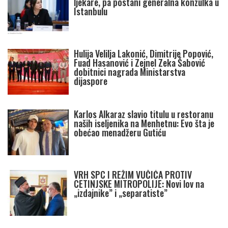
ljekare, pa postani generalna konzulka u
Istanbulu
Hulija Velilja Lakonić, Dimitrije Popović,
Fuad Hasanović i Zejnel Zeka Šabović
dobitnici nagrada Ministarstva
dijaspore
Karlos Alkaraz slavio titulu u restoranu
naših iseljenika na Menhetnu: Evo šta je
obećao menadžeru Gutiću
VRH SPC I REŽIM VUČIĆA PROTIV
CETINJSKE MITROPOLIJE: Novi lov na
„izdajnike” i „separatiste”