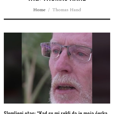
Home
/
Thomas Hand
Slomljeni otac: “Kad su mi rekli da je moja ćerka