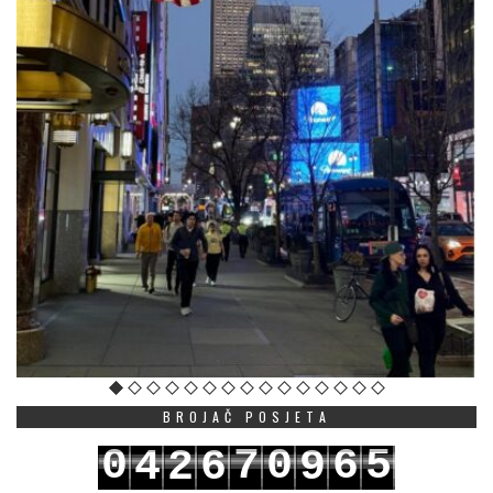
BROJAČ POSJETA
0
7
0
6
5
4
2
6
9