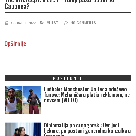
Caponea?
VIJESTI
NO COMMENTS
AUGUST 11, 2022
...
Opširnije
POSLEDNJE
Fudbaler Manchester Uniteda oduševio
fanove: Mehaničaru platio reklamom, ne
novcem (VIDEO)
Diplomatija po crnogorski: Uvrijedi
ljekare, pa postani generalna konzulka u