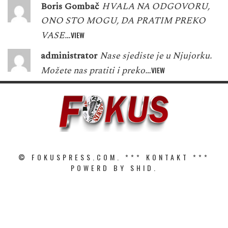
Boris Gombač
HVALA NA ODGOVORU,
ONO STO MOGU, DA PRATIM PREKO
VASE…
VIEW
administrator
Nase sjediste je u Njujorku.
Možete nas pratiti i preko…
VIEW
© FOKUSPRESS.COM. ***
KONTAKT
***
POWERD BY SHID.