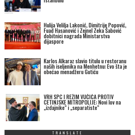
Istanbulu
Hulija Velilja Lakonić, Dimitrije Popović,
Fuad Hasanović i Zejnel Zeka Šabović
dobitnici nagrada Ministarstva
dijaspore
Karlos Alkaraz slavio titulu u restoranu
naših iseljenika na Menhetnu: Evo šta je
obećao menadžeru Gutiću
VRH SPC I REŽIM VUČIĆA PROTIV
CETINJSKE MITROPOLIJE: Novi lov na
„izdajnike” i „separatiste”
TRANSLATE