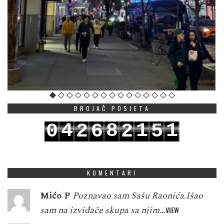
BROJAČ POSJETA
4
8
1
1
0
2
6
2
5
5
9
2
2
1
3
7
3
6
KOMENTARI
Mićo P
Poznavao sam Sašu Raonića.Išao
sam na izviđače skupa sa njim…
VIEW