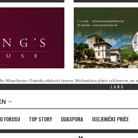
ler Manchester Uniteda oduševio fanove: Mehaničaru platio reklamom, ne
LANG
EN
U FOKUSU
TOP STORY
DIJASPORA
ISELJENIČKE PRIČE