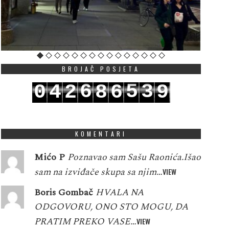
BROJAČ POSJETA
6
5
3
0
4
2
8
6
9
7
6
4
1
5
3
9
7
0
KOMENTARI
Mićo P
Poznavao sam Sašu Raonića.Išao
sam na izviđače skupa sa njim…
VIEW
Boris Gombač
HVALA NA
ODGOVORU, ONO STO MOGU, DA
PRATIM PREKO VASE…
VIEW