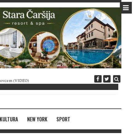
 novcem (VIDEO)
Diplomatija po crnogorski
KULTURA
NEW YORK
SPORT