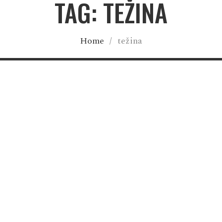
TAG: TEŽINA
Home
/
težina