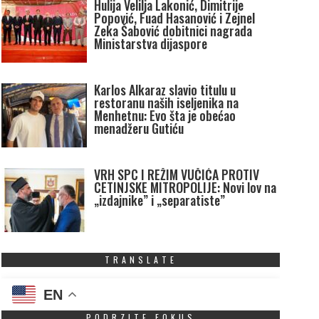
Hulija Velilja Lakonić, Dimitrije
Popović, Fuad Hasanović i Zejnel
Zeka Šabović dobitnici nagrada
Ministarstva dijaspore
Karlos Alkaraz slavio titulu u
restoranu naših iseljenika na
Menhetnu: Evo šta je obećao
menadžeru Gutiću
VRH SPC I REŽIM VUČIĆA PROTIV
CETINJSKE MITROPOLIJE: Novi lov na
„izdajnike” i „separatiste”
TRANSLATE
EN
PODRZITE FOKUS