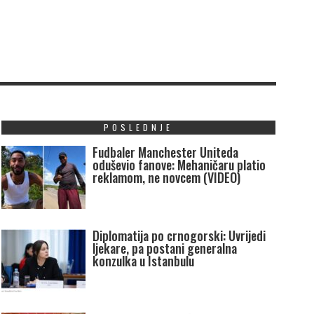
POSLEDNJE
Fudbaler Manchester Uniteda
oduševio fanove: Mehaničaru platio
reklamom, ne novcem (VIDEO)
Diplomatija po crnogorski: Uvrijedi
ljekare, pa postani generalna
konzulka u Istanbulu