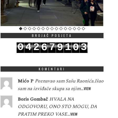
BROJAČ POSJETA
0
4
2
7
1
3
6
9
0
1
5
3
8
2
4
7
0
1
KOMENTARI
Mićo P
Poznavao sam Sašu Raonića.Išao
sam na izviđače skupa sa njim…
VIEW
Boris Gombač
HVALA NA
ODGOVORU, ONO STO MOGU, DA
PRATIM PREKO VASE…
VIEW