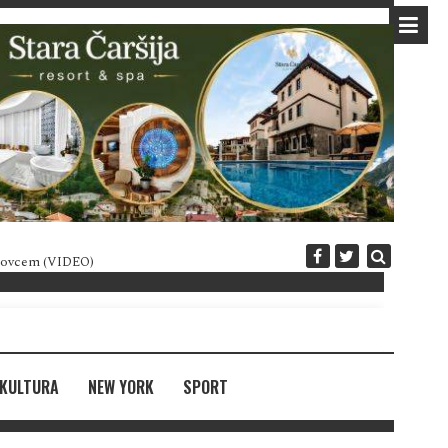
 novcem (VIDEO)
Diplomatija po crnogorski
KULTURA
NEW YORK
SPORT