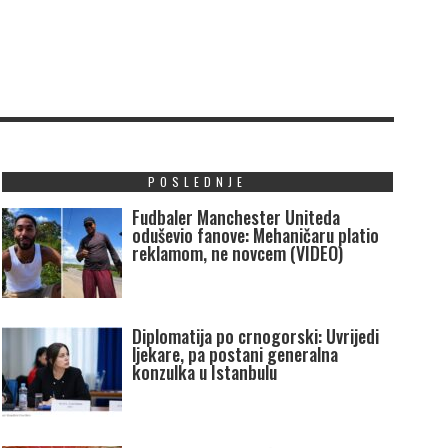
POSLEDNJE
Fudbaler Manchester Uniteda
oduševio fanove: Mehaničaru platio
reklamom, ne novcem (VIDEO)
Diplomatija po crnogorski: Uvrijedi
ljekare, pa postani generalna
konzulka u Istanbulu