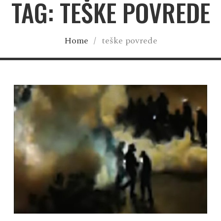
TAG: TEŠKE POVREDE
Home
/
teške povrede