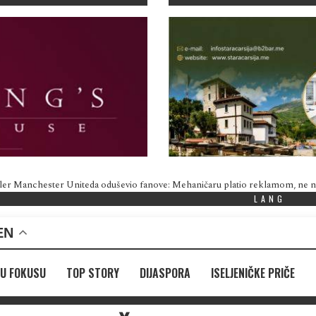
ler Manchester Uniteda oduševio fanove: Mehaničaru platio reklamom, ne
LANG
EN
U FOKUSU
TOP STORY
DIJASPORA
ISELJENIČKE PRIČE