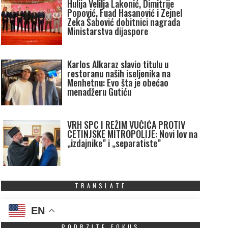
Hulija Velilja Lakonić, Dimitrije
Popović, Fuad Hasanović i Zejnel
Zeka Šabović dobitnici nagrada
Ministarstva dijaspore
Karlos Alkaraz slavio titulu u
restoranu naših iseljenika na
Menhetnu: Evo šta je obećao
menadžeru Gutiću
VRH SPC I REŽIM VUČIĆA PROTIV
CETINJSKE MITROPOLIJE: Novi lov na
„izdajnike” i „separatiste”
TRANSLATE
EN
PODRZITE FOKUS