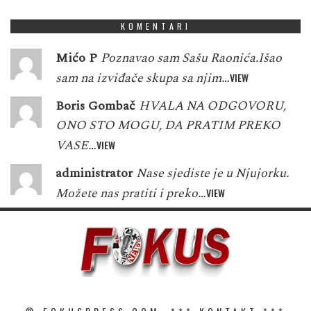
KOMENTARI
Mićo P
Poznavao sam Sašu Raonića.Išao
sam na izviđače skupa sa njim…
VIEW
Boris Gombač
HVALA NA ODGOVORU,
ONO STO MOGU, DA PRATIM PREKO
VASE…
VIEW
administrator
Nase sjediste je u Njujorku.
Možete nas pratiti i preko…
VIEW