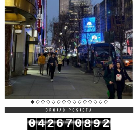
BROJAČ POSJETA
0
6
7
0
2
4
2
8
9
1
7
8
1
3
5
3
9
0