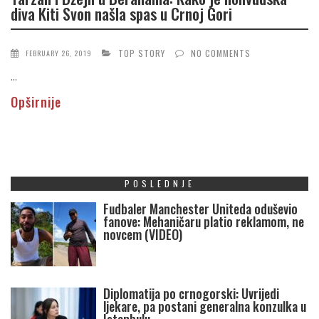
diva Kiti Svon našla spas u Crnoj Gori
TOP STORY
NO COMMENTS
FEBRUARY 26, 2019
...
Opširnije
POSLEDNJE
Fudbaler Manchester Uniteda oduševio
fanove: Mehaničaru platio reklamom, ne
novcem (VIDEO)
Diplomatija po crnogorski: Uvrijedi
ljekare, pa postani generalna konzulka u