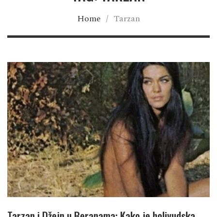
Home
/
Tarzan
Tarzan i Džejn u Beranama: Kako je holivudska