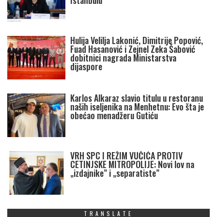
Istanbulu
Hulija Velilja Lakonić, Dimitrije Popović,
Fuad Hasanović i Zejnel Zeka Šabović
dobitnici nagrada Ministarstva
dijaspore
Karlos Alkaraz slavio titulu u restoranu
naših iseljenika na Menhetnu: Evo šta je
obećao menadžeru Gutiću
VRH SPC I REŽIM VUČIĆA PROTIV
CETINJSKE MITROPOLIJE: Novi lov na
„izdajnike” i „separatiste”
TRANSLATE