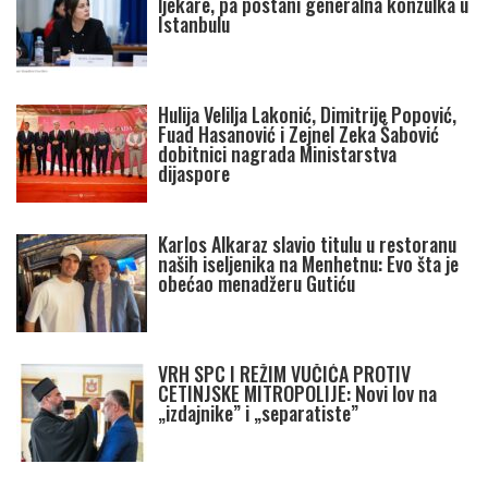
ljekare, pa postani generalna konzulka u
Istanbulu
Hulija Velilja Lakonić, Dimitrije Popović,
Fuad Hasanović i Zejnel Zeka Šabović
dobitnici nagrada Ministarstva
dijaspore
Karlos Alkaraz slavio titulu u restoranu
naših iseljenika na Menhetnu: Evo šta je
obećao menadžeru Gutiću
VRH SPC I REŽIM VUČIĆA PROTIV
CETINJSKE MITROPOLIJE: Novi lov na
„izdajnike” i „separatiste”