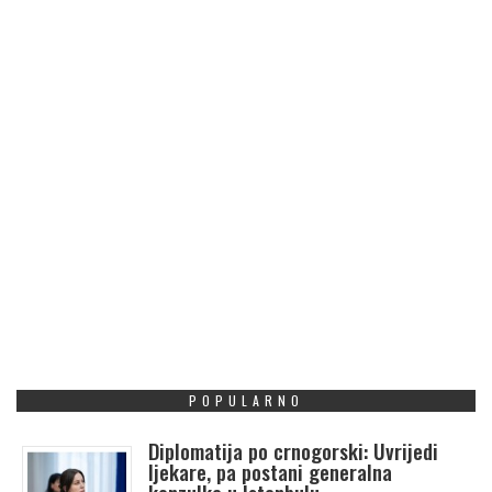
POPULARNO
Diplomatija po crnogorski: Uvrijedi
ljekare, pa postani generalna