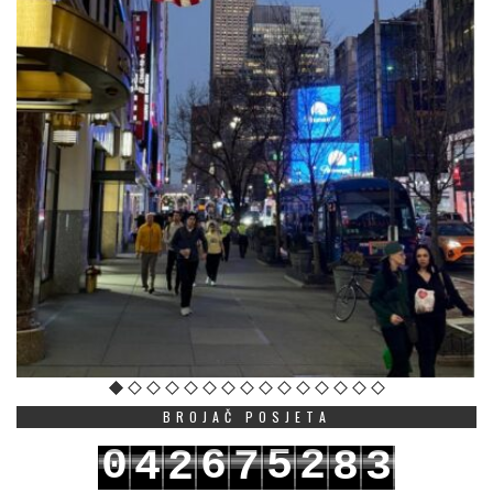
BROJAČ POSJETA
0
6
5
2
4
2
7
8
3