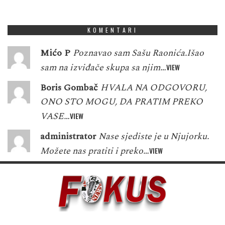
1
7
6
3
5
3
8
9
4
KOMENTARI
Mićo P
Poznavao sam Sašu Raonića.Išao
sam na izviđače skupa sa njim…
VIEW
Boris Gombač
HVALA NA ODGOVORU,
ONO STO MOGU, DA PRATIM PREKO
VASE…
VIEW
administrator
Nase sjediste je u Njujorku.
Možete nas pratiti i preko…
VIEW