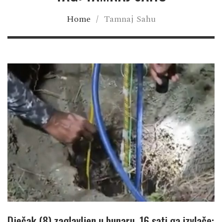
Home
/
Tamnaj Sahu
Dječak (8) zaglavljen u bunaru, 16 sati ga izvlače: