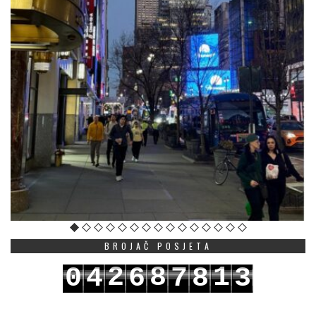
BROJAČ POSJETA
2
8
1
0
4
6
7
8
3
3
9
2
1
5
7
8
9
4