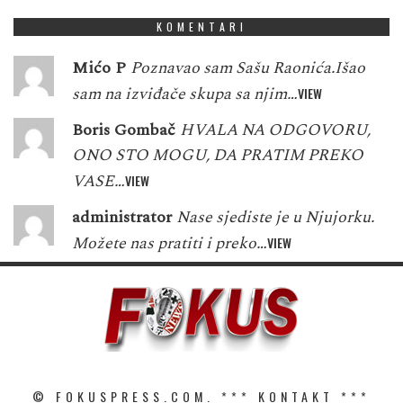
KOMENTARI
Mićo P
Poznavao sam Sašu Raonića.Išao
sam na izviđače skupa sa njim…
VIEW
Boris Gombač
HVALA NA ODGOVORU,
ONO STO MOGU, DA PRATIM PREKO
VASE…
VIEW
administrator
Nase sjediste je u Njujorku.
Možete nas pratiti i preko…
VIEW
© FOKUSPRESS.COM. ***
KONTAKT
***