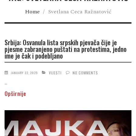
Home
/
Svetlana Ceca Ražnatović
Srbija: Osvanula lista srpskih pjevača čije je
pjesme zabranjeno puštati na protestima, jedno
ime je čak i podebljano
VIJESTI
NO COMMENTS
JANUARY 22, 2025
...
Opširnije