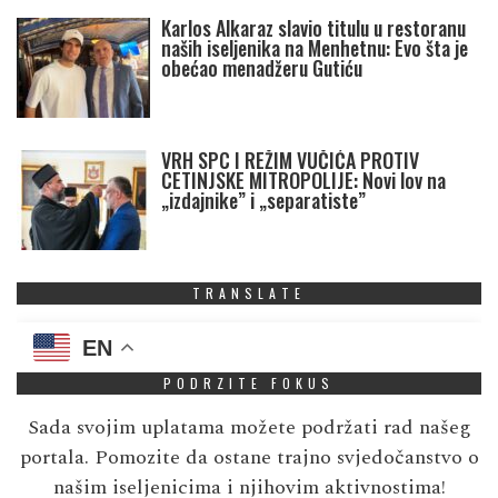
Karlos Alkaraz slavio titulu u restoranu
naših iseljenika na Menhetnu: Evo šta je
obećao menadžeru Gutiću
VRH SPC I REŽIM VUČIĆA PROTIV
CETINJSKE MITROPOLIJE: Novi lov na
„izdajnike” i „separatiste”
TRANSLATE
EN
PODRZITE FOKUS
Sada svojim uplatama možete podržati rad našeg
portala. Pomozite da ostane trajno svjedočanstvo o
našim iseljenicima i njihovim aktivnostima!