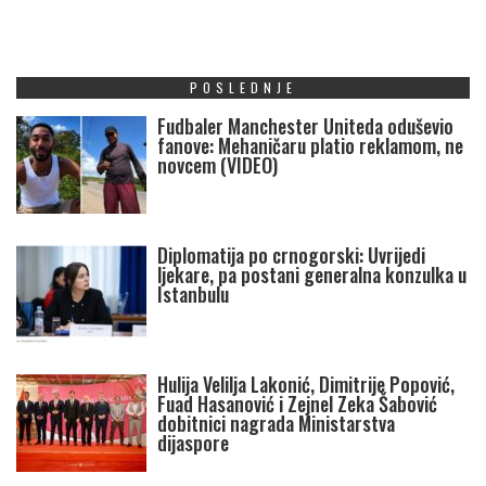
POSLEDNJE
Fudbaler Manchester Uniteda oduševio
fanove: Mehaničaru platio reklamom, ne
novcem (VIDEO)
Diplomatija po crnogorski: Uvrijedi
ljekare, pa postani generalna konzulka u
Istanbulu
Hulija Velilja Lakonić, Dimitrije Popović,
Fuad Hasanović i Zejnel Zeka Šabović
dobitnici nagrada Ministarstva
dijaspore