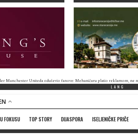
ler Manchester Uniteda oduševio fanove: Mehaničaru platio reklamom, ne
LANG
EN
U FOKUSU
TOP STORY
DIJASPORA
ISELJENIČKE PRIČE