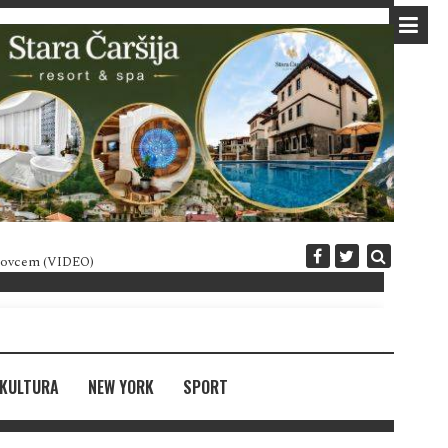
 novcem (VIDEO)
Diplomatija po crnogorski
KULTURA
NEW YORK
SPORT