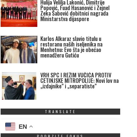
Hulija Velilja Lakonić, Dimitrije
Popović, Fuad Hasanović i Zejnel
Zeka Šabović dobitnici nagrada
Ministarstva dijaspore
Karlos Alkaraz slavio titulu u
restoranu naših iseljenika na
Menhetnu: Evo šta je obećao
menadžeru Gutiću
VRH SPC I REŽIM VUČIĆA PROTIV
CETINJSKE MITROPOLIJE: Novi lov na
„izdajnike” i „separatiste”
TRANSLATE
EN
PODRZITE FOKUS