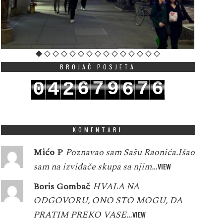
BROJAČ POSJETA
6
7
9
7
6
0
4
2
6
7
8
0
8
7
1
5
3
7
KOMENTARI
Mićo P
Poznavao sam Sašu Raonića.Išao
sam na izviđače skupa sa njim…
VIEW
Boris Gombač
HVALA NA
ODGOVORU, ONO STO MOGU, DA
PRATIM PREKO VASE…
VIEW