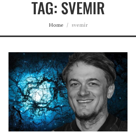
TAG: SVEMIR
Home
/
svemir