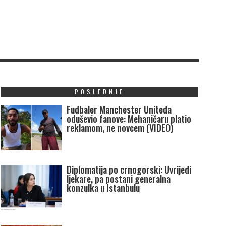
POSLEDNJE
Fudbaler Manchester Uniteda
oduševio fanove: Mehaničaru platio
reklamom, ne novcem (VIDEO)
Diplomatija po crnogorski: Uvrijedi
ljekare, pa postani generalna
konzulka u Istanbulu