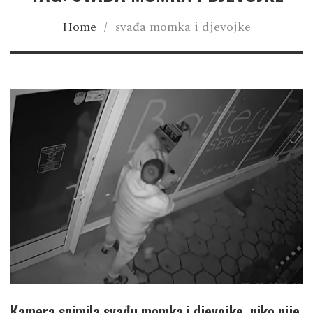
Home
/
svađa momka i djevojke
Kamera snimila svađu momka i djevojke, niko nije