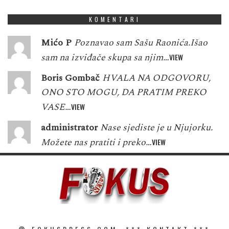
KOMENTARI
Mićo P
Poznavao sam Sašu Raonića.Išao
sam na izviđače skupa sa njim…
VIEW
Boris Gombač
HVALA NA ODGOVORU,
ONO STO MOGU, DA PRATIM PREKO
VASE…
VIEW
administrator
Nase sjediste je u Njujorku.
Možete nas pratiti i preko…
VIEW