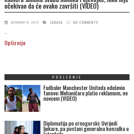
očekivao da će ovako završiti (VIDEO)
ZABAVA
NO COMMENTS
DECEMBER 10, 2023
...
Opširnije
POSLEDNJE
Fudbaler Manchester Uniteda oduševio
fanove: Mehaničaru platio reklamom, ne
novcem (VIDEO)
Diplomatija po crnogorski: Uvrijedi
ljekare, pa postani generalna konzulka u