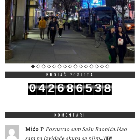
BROJAČ POSJETA
0
6
3
4
2
8
6
5
8
1
7
4
5
3
9
7
6
9
KOMENTARI
Mićo P
Poznavao sam Sašu Raonića.Išao
sam na izviđače skupa sa njim…
VIEW