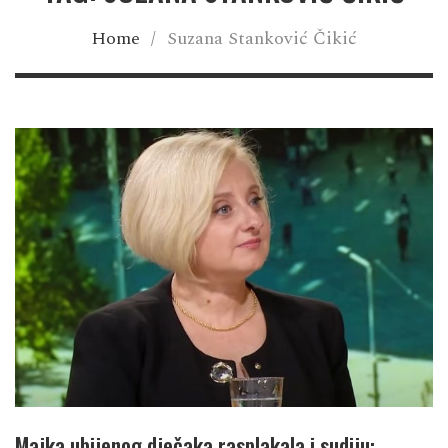
Home
/
Suzana Stanković Čikić
Majka ubijenog dječaka rasplakala i sudiju: