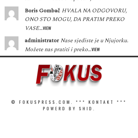
Boris Gombač
HVALA NA ODGOVORU,
ONO STO MOGU, DA PRATIM PREKO
VASE…
VIEW
administrator
Nase sjediste je u Njujorku.
Možete nas pratiti i preko…
VIEW
© FOKUSPRESS.COM. ***
KONTAKT
***
POWERD BY SHID.