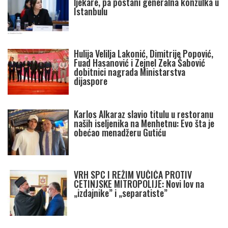
ljekare, pa postani generalna konzulka u
Istanbulu
Hulija Velilja Lakonić, Dimitrije Popović,
Fuad Hasanović i Zejnel Zeka Šabović
dobitnici nagrada Ministarstva
dijaspore
Karlos Alkaraz slavio titulu u restoranu
naših iseljenika na Menhetnu: Evo šta je
obećao menadžeru Gutiću
VRH SPC I REŽIM VUČIĆA PROTIV
CETINJSKE MITROPOLIJE: Novi lov na
„izdajnike” i „separatiste”