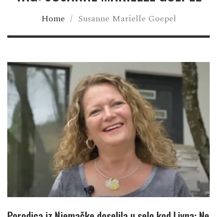
Home
/
Susanne Marielle Goepel
Porodica iz Njemačke doselila u selo kod Livna: Ne