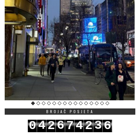
BROJAČ POSJETA
4
6
3
0
2
7
4
2
6
5
7
4
1
3
8
5
3
7