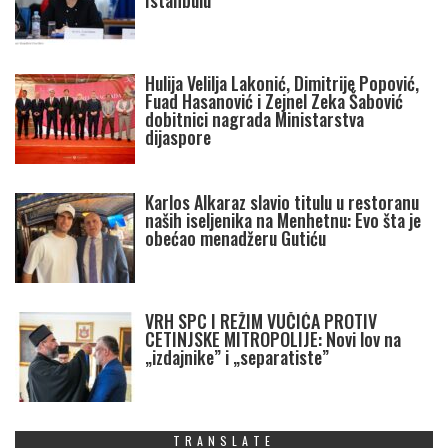
Istanbulu
Hulija Velilja Lakonić, Dimitrije Popović,
Fuad Hasanović i Zejnel Zeka Šabović
dobitnici nagrada Ministarstva
dijaspore
Karlos Alkaraz slavio titulu u restoranu
naših iseljenika na Menhetnu: Evo šta je
obećao menadžeru Gutiću
VRH SPC I REŽIM VUČIĆA PROTIV
CETINJSKE MITROPOLIJE: Novi lov na
„izdajnike” i „separatiste”
TRANSLATE