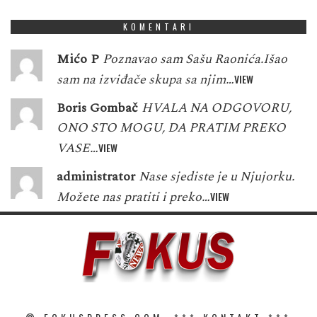
KOMENTARI
Mićo P
Poznavao sam Sašu Raonića.Išao
sam na izviđače skupa sa njim…
VIEW
Boris Gombač
HVALA NA ODGOVORU,
ONO STO MOGU, DA PRATIM PREKO
VASE…
VIEW
administrator
Nase sjediste je u Njujorku.
Možete nas pratiti i preko…
VIEW