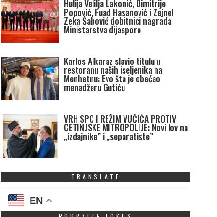
Hulija Velilja Lakonić, Dimitrije
Popović, Fuad Hasanović i Zejnel
Zeka Šabović dobitnici nagrada
Ministarstva dijaspore
Karlos Alkaraz slavio titulu u
restoranu naših iseljenika na
Menhetnu: Evo šta je obećao
menadžeru Gutiću
VRH SPC I REŽIM VUČIĆA PROTIV
CETINJSKE MITROPOLIJE: Novi lov na
„izdajnike” i „separatiste”
TRANSLATE
EN
PODRZITE FOKUS