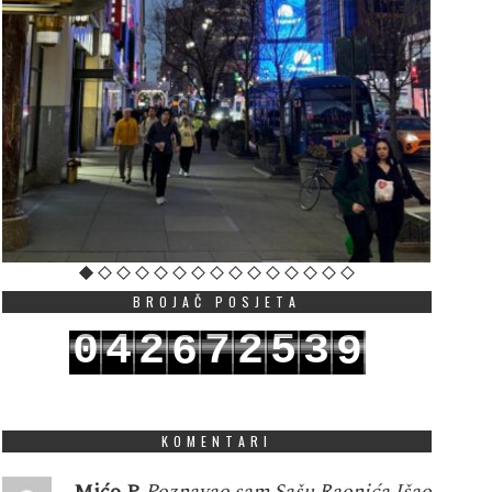
BROJAČ POSJETA
0
4
2
7
2
5
3
6
9
1
5
3
8
3
6
4
7
0
KOMENTARI
Mićo P
Poznavao sam Sašu Raonića.Išao