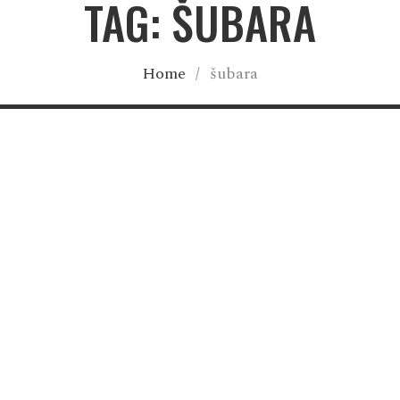
TAG: ŠUBARA
Home
/
šubara