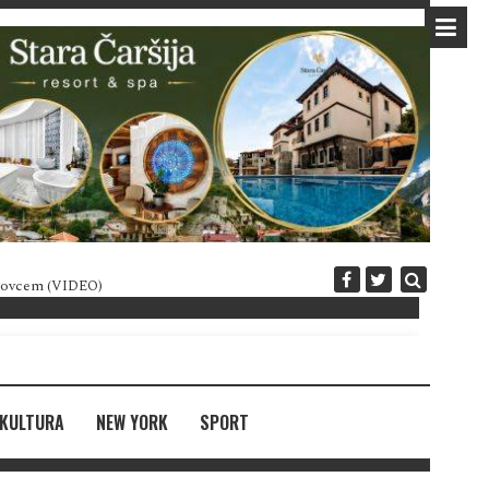
 novcem (VIDEO)
Diplomatija po crnogorski
KULTURA
NEW YORK
SPORT