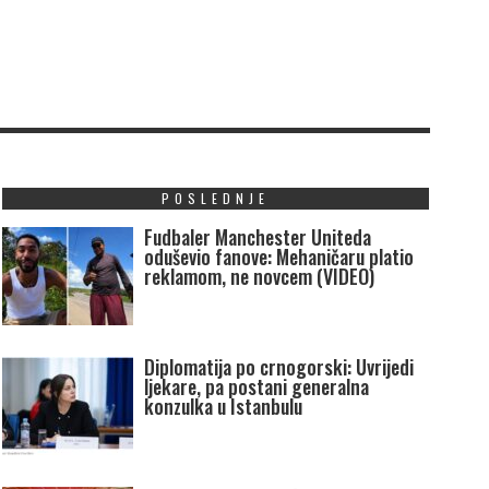
POSLEDNJE
Fudbaler Manchester Uniteda
oduševio fanove: Mehaničaru platio
reklamom, ne novcem (VIDEO)
Diplomatija po crnogorski: Uvrijedi
ljekare, pa postani generalna
konzulka u Istanbulu