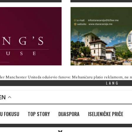
ler Manchester Uniteda oduševio fanove: Mehaničaru platio reklamom, ne
LANG
EN
U FOKUSU
TOP STORY
DIJASPORA
ISELJENIČKE PRIČE