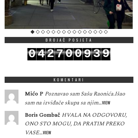
BROJAČ POSJETA
2
0
0
3
9
0
4
7
9
3
1
1
4
0
1
5
8
0
KOMENTARI
Mićo P
Poznavao sam Sašu Raonića.Išao
sam na izviđače skupa sa njim…
VIEW
Boris Gombač
HVALA NA ODGOVORU,
ONO STO MOGU, DA PRATIM PREKO
VASE…
VIEW