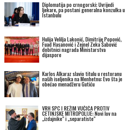
Diplomatija po crnogorski: Uvrijedi
ljekare, pa postani generalna konzulka u
Istanbulu
Hulija Velilja Lakonić, Dimitrije Popović,
Fuad Hasanović i Zejnel Zeka Šabović
dobitnici nagrada Ministarstva
dijaspore
Karlos Alkaraz slavio titulu u restoranu
naših iseljenika na Menhetnu: Evo šta je
obećao menadžeru Gutiću
VRH SPC I REŽIM VUČIĆA PROTIV
CETINJSKE MITROPOLIJE: Novi lov na
„izdajnike” i „separatiste”