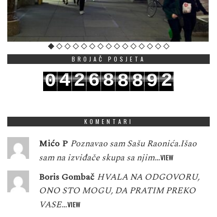
BROJAČ POSJETA
4
2
6
8
2
0
8
8
9
5
3
7
9
3
1
9
9
0
KOMENTARI
Mićo P
Poznavao sam Sašu Raonića.Išao
sam na izviđače skupa sa njim…
VIEW
Boris Gombač
HVALA NA ODGOVORU,
ONO STO MOGU, DA PRATIM PREKO
VASE…
VIEW