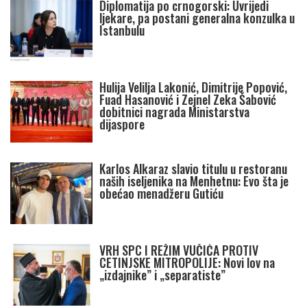
Diplomatija po crnogorski: Uvrijedi
ljekare, pa postani generalna konzulka u
Istanbulu
Hulija Velilja Lakonić, Dimitrije Popović,
Fuad Hasanović i Zejnel Zeka Šabović
dobitnici nagrada Ministarstva
dijaspore
Karlos Alkaraz slavio titulu u restoranu
naših iseljenika na Menhetnu: Evo šta je
obećao menadžeru Gutiću
VRH SPC I REŽIM VUČIĆA PROTIV
CETINJSKE MITROPOLIJE: Novi lov na
„izdajnike” i „separatiste”