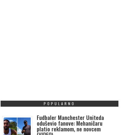
POPULARNO
Fudbaler Manchester Uniteda
oduševio fanove: Mehaničaru
platio reklamom, ne novcem
(VIDEO)