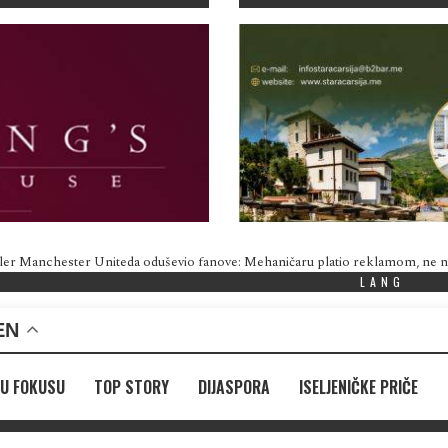
ler Manchester Uniteda oduševio fanove: Mehaničaru platio reklamom, ne
LANG
EN
U FOKUSU
TOP STORY
DIJASPORA
ISELJENIČKE PRIČE