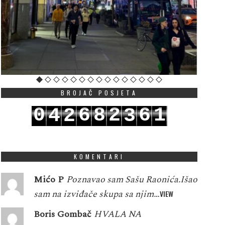
BROJAČ POSJETA
0
6
8
2
6
1
4
2
3
1
7
9
3
7
2
5
3
4
KOMENTARI
Mićo P
Poznavao sam Sašu Raonića.Išao
sam na izviđače skupa sa njim…
VIEW
Boris Gombač
HVALA NA