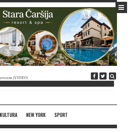
 novcem (VIDEO)
Diplomatija po crnogorski
KULTURA
NEW YORK
SPORT