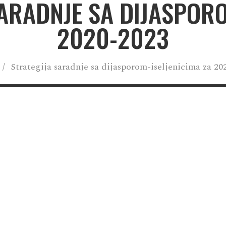
SARADNJE SA DIJASPORO
2020-2023
/
Strategija saradnje sa dijasporom-iseljenicima za 20