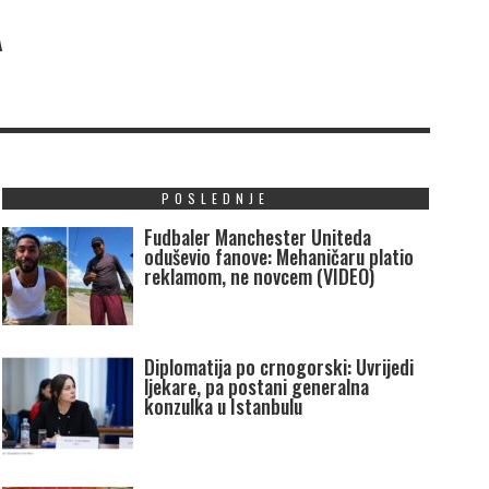
A
POSLEDNJE
Fudbaler Manchester Uniteda
oduševio fanove: Mehaničaru platio
reklamom, ne novcem (VIDEO)
Diplomatija po crnogorski: Uvrijedi
ljekare, pa postani generalna
konzulka u Istanbulu