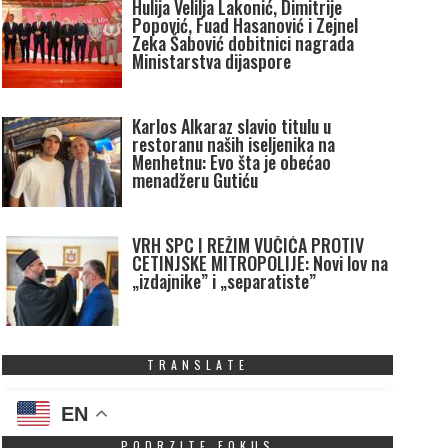
Hulija Velilja Lakonić, Dimitrije
Popović, Fuad Hasanović i Zejnel
Zeka Šabović dobitnici nagrada
Ministarstva dijaspore
Karlos Alkaraz slavio titulu u
restoranu naših iseljenika na
Menhetnu: Evo šta je obećao
menadžeru Gutiću
VRH SPC I REŽIM VUČIĆA PROTIV
CETINJSKE MITROPOLIJE: Novi lov na
„izdajnike” i „separatiste”
TRANSLATE
EN
PODRZITE FOKUS