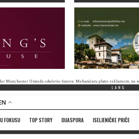
ler Manchester Uniteda oduševio fanove: Mehaničaru platio reklamom, ne
LANG
EN
U FOKUSU
TOP STORY
DIJASPORA
ISELJENIČKE PRIČE