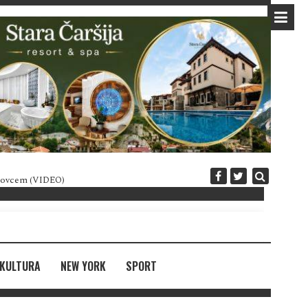
 novcem (VIDEO)
Diplomatija po crnogorski
KULTURA
NEW YORK
SPORT