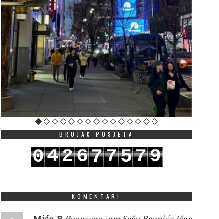
BROJAČ POSJETA
4
2
6
7
7
9
0
7
5
5
3
7
8
8
0
1
8
6
KOMENTARI
Mićo P
Poznavao sam Sašu Raonića.Išao