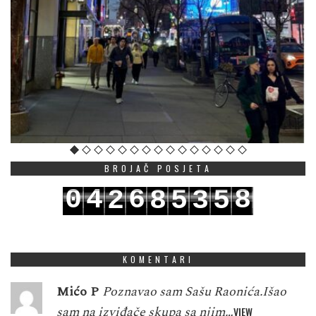
BROJAČ POSJETA
0
4
6
8
2
8
5
3
5
1
5
7
9
3
9
6
4
6
KOMENTARI
Mićo P
Poznavao sam Sašu Raonića.Išao
sam na izviđače skupa sa njim…
VIEW