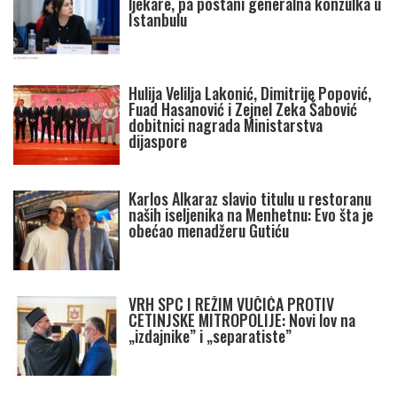
ljekare, pa postani generalna konzulka u
Istanbulu
Hulija Velilja Lakonić, Dimitrije Popović,
Fuad Hasanović i Zejnel Zeka Šabović
dobitnici nagrada Ministarstva
dijaspore
Karlos Alkaraz slavio titulu u restoranu
naših iseljenika na Menhetnu: Evo šta je
obećao menadžeru Gutiću
VRH SPC I REŽIM VUČIĆA PROTIV
CETINJSKE MITROPOLIJE: Novi lov na
„izdajnike” i „separatiste”