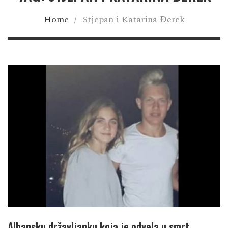
Home
/
Stjepan i Katarina Đerek
Albansku državljanku koja je odvela u smrt