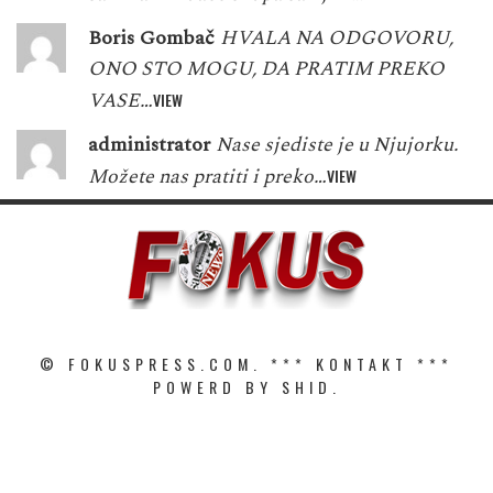
Boris Gombač
HVALA NA ODGOVORU,
ONO STO MOGU, DA PRATIM PREKO
VASE…
VIEW
administrator
Nase sjediste je u Njujorku.
Možete nas pratiti i preko…
VIEW
© FOKUSPRESS.COM. ***
KONTAKT
***
POWERD BY SHID.