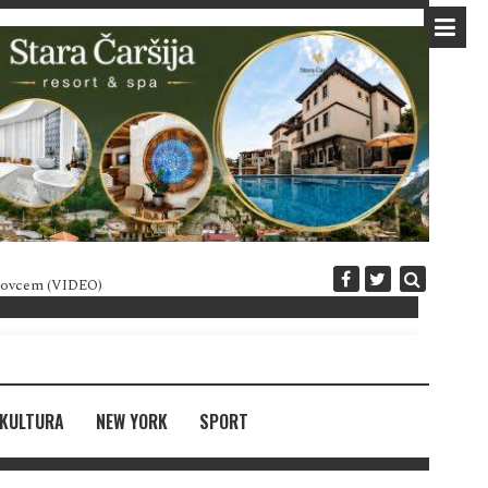
 novcem (VIDEO)
Diplomatija po crnogorski
KULTURA
NEW YORK
SPORT