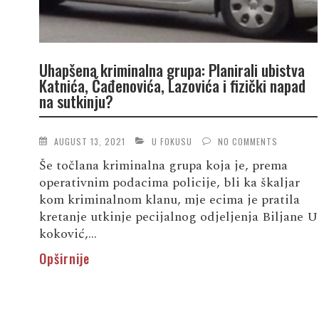
Uhapšena kriminalna grupa: Planirali ubistva
Katnića, Čađenovića, Lazovića i fizički napad
na sutkinju?
AUGUST 13, 2021
U FOKUSU
NO COMMENTS
Še točlana kriminalna grupa koja je, prema
operativnim podacima policije, bli ka škaljar
kom kriminalnom klanu, mje ecima je pratila
kretanje utkinje pecijalnog odjeljenja Biljane U
koković,...
Opširnije