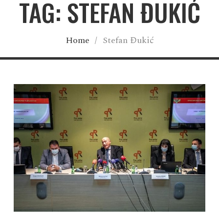
TAG: STEFAN ĐUKIĆ
Home
/
Stefan Đukić