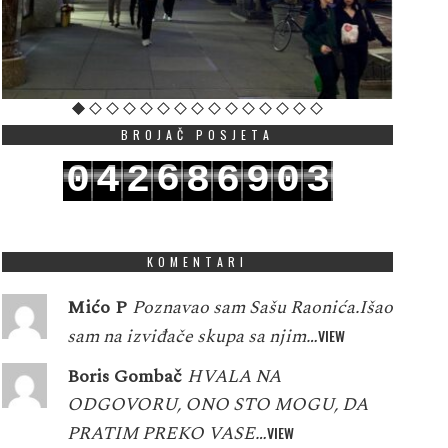
BROJAČ POSJETA
6
0
4
2
8
6
9
0
3
7
1
5
3
9
7
0
1
4
KOMENTARI
Mićo P
Poznavao sam Sašu Raonića.Išao
sam na izviđače skupa sa njim…
VIEW
Boris Gombač
HVALA NA
ODGOVORU, ONO STO MOGU, DA
PRATIM PREKO VASE…
VIEW