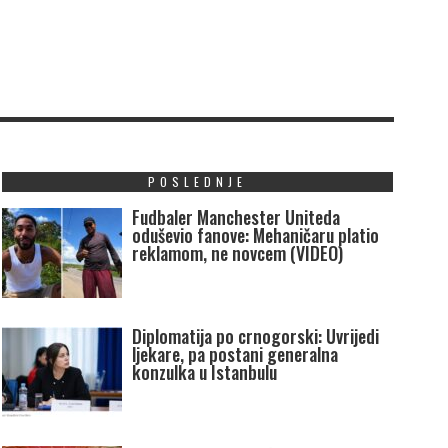
POSLEDNJE
Fudbaler Manchester Uniteda
oduševio fanove: Mehaničaru platio
reklamom, ne novcem (VIDEO)
Diplomatija po crnogorski: Uvrijedi
ljekare, pa postani generalna
konzulka u Istanbulu