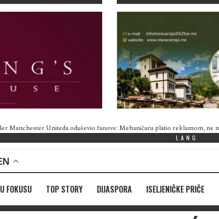
ler Manchester Uniteda oduševio fanove: Mehaničaru platio reklamom, ne
LANG
EN
U FOKUSU
TOP STORY
DIJASPORA
ISELJENIČKE PRIČE