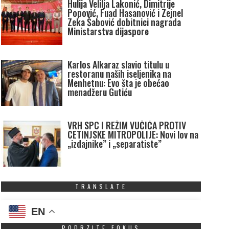
Hulija Velilja Lakonić, Dimitrije
Popović, Fuad Hasanović i Zejnel
Zeka Šabović dobitnici nagrada
Ministarstva dijaspore
Karlos Alkaraz slavio titulu u
restoranu naših iseljenika na
Menhetnu: Evo šta je obećao
menadžeru Gutiću
VRH SPC I REŽIM VUČIĆA PROTIV
CETINJSKE MITROPOLIJE: Novi lov na
„izdajnike” i „separatiste”
TRANSLATE
EN
PODRZITE FOKUS