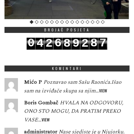
BROJAČ POSJETA
0
6
8
7
4
2
8
9
2
1
7
9
8
5
3
9
0
3
KOMENTARI
Mićo P
Poznavao sam Sašu Raonića.Išao
sam na izviđače skupa sa njim…
VIEW
Boris Gombač
HVALA NA ODGOVORU,
ONO STO MOGU, DA PRATIM PREKO
VASE…
VIEW
administrator
Nase sjediste je u Njujorku.