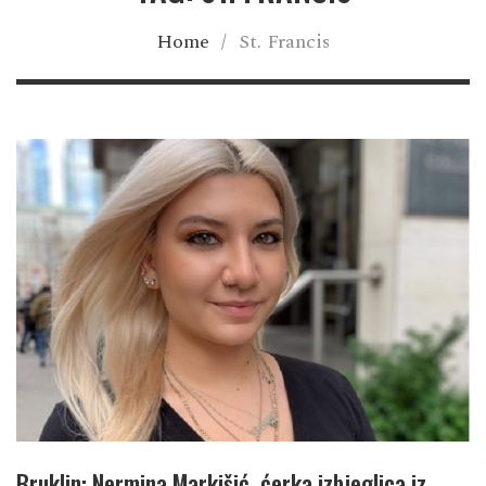
Home
/
St. Francis
Bruklin: Nermina Markišić, ćerka izbjeglica iz