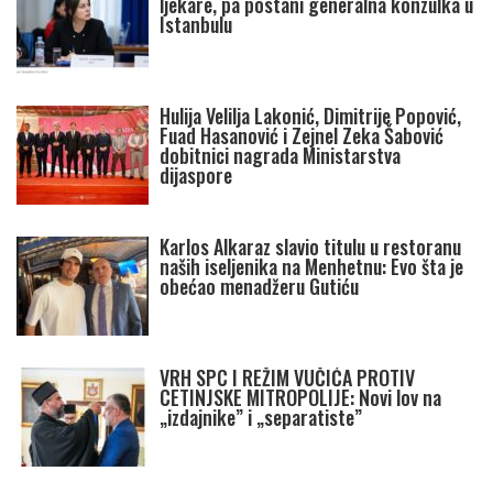
ljekare, pa postani generalna konzulka u
Istanbulu
Hulija Velilja Lakonić, Dimitrije Popović,
Fuad Hasanović i Zejnel Zeka Šabović
dobitnici nagrada Ministarstva
dijaspore
Karlos Alkaraz slavio titulu u restoranu
naših iseljenika na Menhetnu: Evo šta je
obećao menadžeru Gutiću
VRH SPC I REŽIM VUČIĆA PROTIV
CETINJSKE MITROPOLIJE: Novi lov na
„izdajnike” i „separatiste”