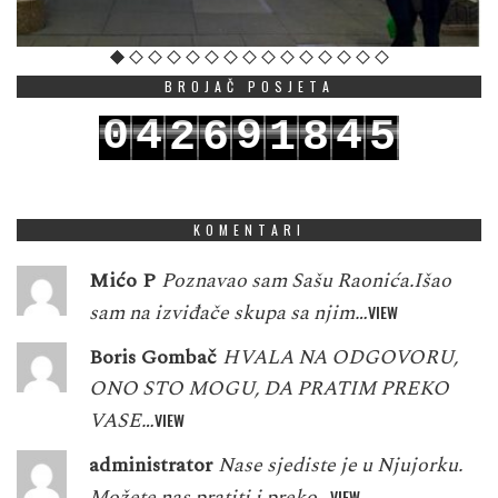
BROJAČ POSJETA
0
4
9
4
2
6
1
8
5
1
5
0
5
3
7
2
9
6
KOMENTARI
Mićo P
Poznavao sam Sašu Raonića.Išao
sam na izviđače skupa sa njim…
VIEW
Boris Gombač
HVALA NA ODGOVORU,
ONO STO MOGU, DA PRATIM PREKO
VASE…
VIEW
administrator
Nase sjediste je u Njujorku.
Možete nas pratiti i preko…
VIEW