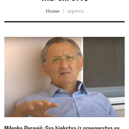
Home
/
srpstvo
Milenko Perović: Sva bjekstva iz crnogorstva su