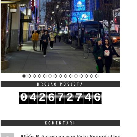
BROJAČ POSJETA
0
2
7
2
4
6
4
6
7
1
3
8
3
5
7
5
7
8
KOMENTARI
Mićo P
Poznavao sam Sašu Raonića.Išao