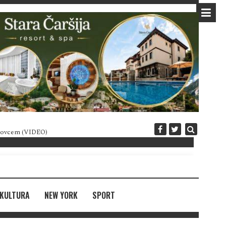
 novcem (VIDEO)
Diplomatija po crnogorski
KULTURA
NEW YORK
SPORT