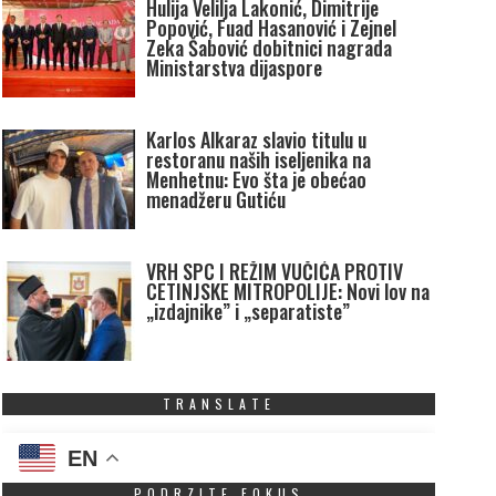
Hulija Velilja Lakonić, Dimitrije
Popović, Fuad Hasanović i Zejnel
Zeka Šabović dobitnici nagrada
Ministarstva dijaspore
Karlos Alkaraz slavio titulu u
restoranu naših iseljenika na
Menhetnu: Evo šta je obećao
menadžeru Gutiću
VRH SPC I REŽIM VUČIĆA PROTIV
CETINJSKE MITROPOLIJE: Novi lov na
„izdajnike” i „separatiste”
TRANSLATE
EN
PODRZITE FOKUS