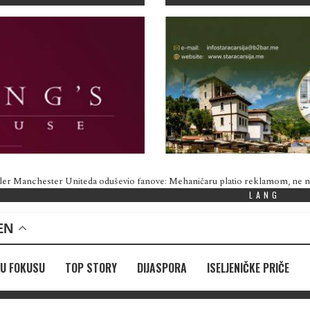
ler Manchester Uniteda oduševio fanove: Mehaničaru platio reklamom, ne
LANG
EN
U FOKUSU
TOP STORY
DIJASPORA
ISELJENIČKE PRIČE