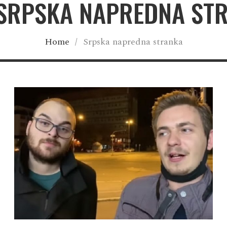
 SRPSKA NAPREDNA ST
Home
/
Srpska napredna stranka