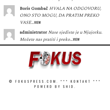
Boris Gombač
HVALA NA ODGOVORU,
ONO STO MOGU, DA PRATIM PREKO
VASE…
VIEW
administrator
Nase sjediste je u Njujorku.
Možete nas pratiti i preko…
VIEW
© FOKUSPRESS.COM. ***
KONTAKT
***
POWERD BY SHID.