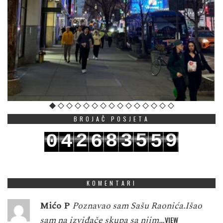
BROJAČ POSJETA
2
8
3
5
9
0
4
6
5
3
9
4
6
0
1
5
7
6
KOMENTARI
Mićo P
Poznavao sam Sašu Raonića.Išao
sam na izviđače skupa sa njim…
VIEW