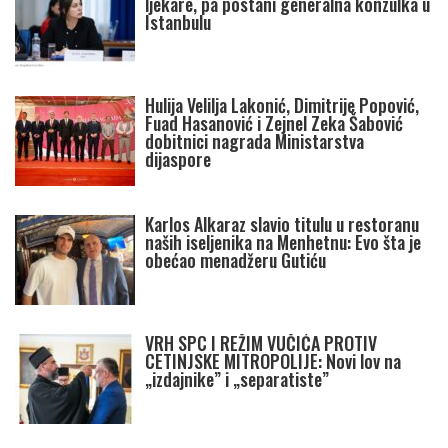
ljekare, pa postani generalna konzulka u
Istanbulu
Hulija Velilja Lakonić, Dimitrije Popović,
Fuad Hasanović i Zejnel Zeka Šabović
dobitnici nagrada Ministarstva
dijaspore
Karlos Alkaraz slavio titulu u restoranu
naših iseljenika na Menhetnu: Evo šta je
obećao menadžeru Gutiću
VRH SPC I REŽIM VUČIĆA PROTIV
CETINJSKE MITROPOLIJE: Novi lov na
„izdajnike” i „separatiste”