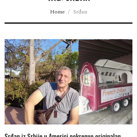
Home
/
Srđan
Srđan iz Srbije u Americi pokrenuo originalan