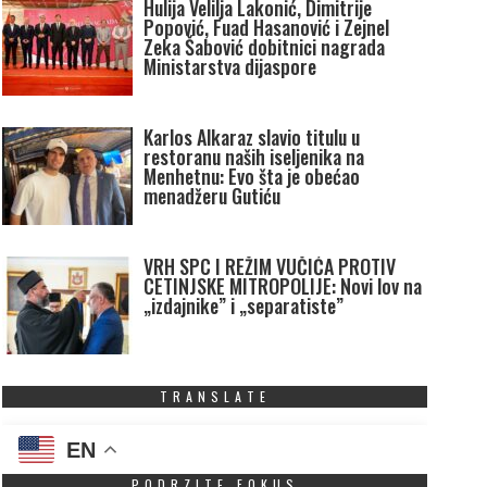
Hulija Velilja Lakonić, Dimitrije
Popović, Fuad Hasanović i Zejnel
Zeka Šabović dobitnici nagrada
Ministarstva dijaspore
Karlos Alkaraz slavio titulu u
restoranu naših iseljenika na
Menhetnu: Evo šta je obećao
menadžeru Gutiću
VRH SPC I REŽIM VUČIĆA PROTIV
CETINJSKE MITROPOLIJE: Novi lov na
„izdajnike” i „separatiste”
TRANSLATE
EN
PODRZITE FOKUS