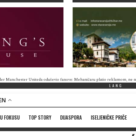
ler Manchester Uniteda oduševio fanove: Mehaničaru platio reklamom, ne
LANG
EN
U FOKUSU
TOP STORY
DIJASPORA
ISELJENIČKE PRIČE