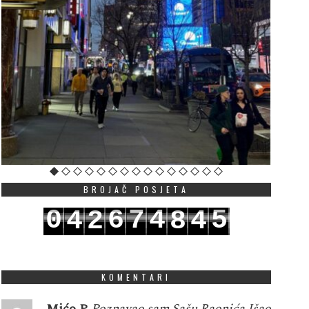
BROJAČ POSJETA
0
6
7
4
5
4
2
8
4
1
7
8
5
6
5
3
9
5
KOMENTARI
Mićo P
Poznavao sam Sašu Raonića.Išao