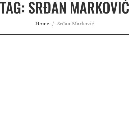
TAG: SRĐAN MARKOVI
Home
/
Srđan Marković