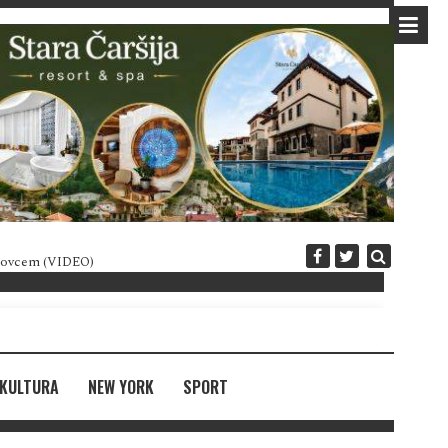
 novcem (VIDEO)
Diplomatija po crnogorski
KULTURA
NEW YORK
SPORT