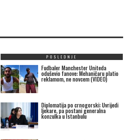
Ć
POSLEDNJE
Fudbaler Manchester Uniteda
oduševio fanove: Mehaničaru platio
reklamom, ne novcem (VIDEO)
Diplomatija po crnogorski: Uvrijedi
ljekare, pa postani generalna
konzulka u Istanbulu