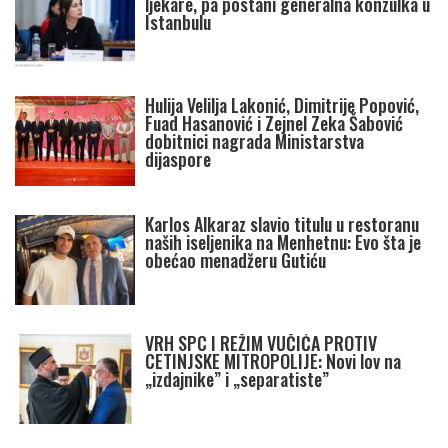
ljekare, pa postani generalna konzulka u
Istanbulu
Hulija Velilja Lakonić, Dimitrije Popović,
Fuad Hasanović i Zejnel Zeka Šabović
dobitnici nagrada Ministarstva
dijaspore
Karlos Alkaraz slavio titulu u restoranu
naših iseljenika na Menhetnu: Evo šta je
obećao menadžeru Gutiću
VRH SPC I REŽIM VUČIĆA PROTIV
CETINJSKE MITROPOLIJE: Novi lov na
„izdajnike” i „separatiste”