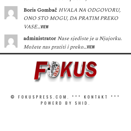
Boris Gombač
HVALA NA ODGOVORU,
ONO STO MOGU, DA PRATIM PREKO
VASE…
VIEW
administrator
Nase sjediste je u Njujorku.
Možete nas pratiti i preko…
VIEW
© FOKUSPRESS.COM. ***
KONTAKT
***
POWERD BY SHID.