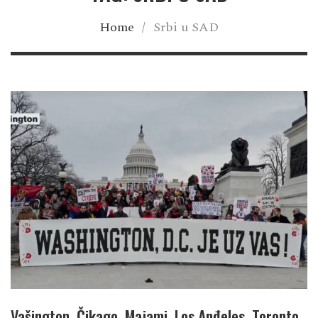
Home
/
Srbi u SAD
Vašington, Čikago, Majami, Los Anđeles, Toronto