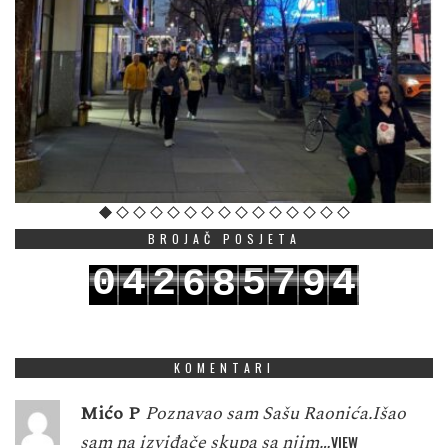
BROJAČ POSJETA
0
4
2
5
7
4
6
8
9
1
5
3
6
8
5
7
9
0
KOMENTARI
Mićo P
Poznavao sam Sašu Raonića.Išao
sam na izviđače skupa sa njim…
VIEW