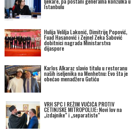
ljekare, pa postani generalna konzulka u
Istanbulu
Hulija Velilja Lakonić, Dimitrije Popović,
Fuad Hasanović i Zejnel Zeka Šabović
dobitnici nagrada Ministarstva
dijaspore
Karlos Alkaraz slavio titulu u restoranu
naših iseljenika na Menhetnu: Evo šta je
obećao menadžeru Gutiću
VRH SPC I REŽIM VUČIĆA PROTIV
CETINJSKE MITROPOLIJE: Novi lov na
„izdajnike” i „separatiste”