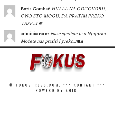
Boris Gombač
HVALA NA ODGOVORU,
ONO STO MOGU, DA PRATIM PREKO
VASE…
VIEW
administrator
Nase sjediste je u Njujorku.
Možete nas pratiti i preko…
VIEW
© FOKUSPRESS.COM. ***
KONTAKT
***
POWERD BY SHID.