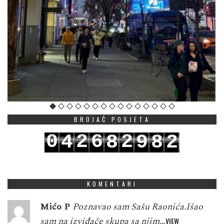
BROJAČ POSJETA
0
2
6
2
4
8
9
8
2
1
3
7
3
5
9
0
9
3
KOMENTARI
Mićo P
Poznavao sam Sašu Raonića.Išao
sam na izviđače skupa sa njim…
VIEW