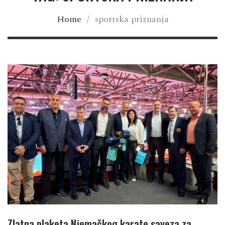
Home
/
sportska priznanja
Zlatna plaketa Njemačkog karate saveza za