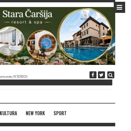
 novcem (VIDEO)
Diplomatija po crnogorski
KULTURA
NEW YORK
SPORT