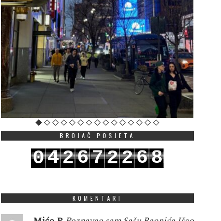
BROJAČ POSJETA
4
6
7
6
8
0
2
2
2
5
7
8
7
9
1
3
3
3
KOMENTARI
Mićo P
Poznavao sam Sašu Raonića.Išao