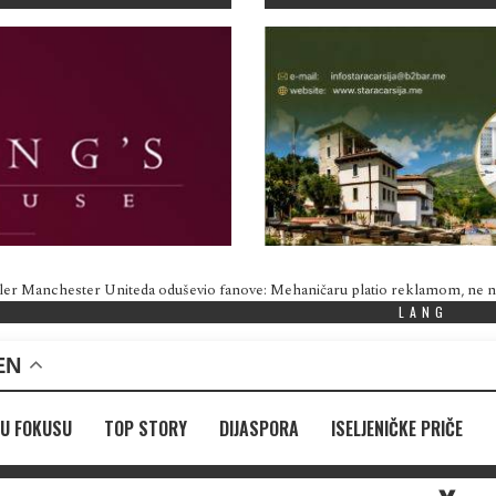
ler Manchester Uniteda oduševio fanove: Mehaničaru platio reklamom, ne
LANG
EN
U FOKUSU
TOP STORY
DIJASPORA
ISELJENIČKE PRIČE