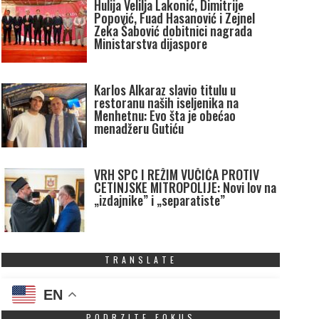
Hulija Velilja Lakonić, Dimitrije
Popović, Fuad Hasanović i Zejnel
Zeka Šabović dobitnici nagrada
Ministarstva dijaspore
Karlos Alkaraz slavio titulu u
restoranu naših iseljenika na
Menhetnu: Evo šta je obećao
menadžeru Gutiću
VRH SPC I REŽIM VUČIĆA PROTIV
CETINJSKE MITROPOLIJE: Novi lov na
„izdajnike” i „separatiste”
TRANSLATE
EN
PODRZITE FOKUS