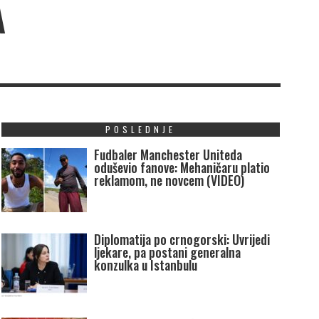
A
POSLEDNJE
Fudbaler Manchester Uniteda
oduševio fanove: Mehaničaru platio
reklamom, ne novcem (VIDEO)
Diplomatija po crnogorski: Uvrijedi
ljekare, pa postani generalna
konzulka u Istanbulu