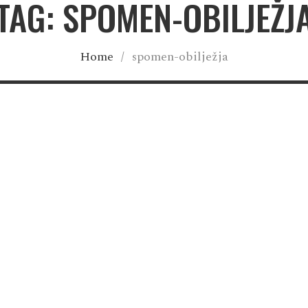
TAG: SPOMEN-OBILJEŽJ
Home
/
spomen-obilježja