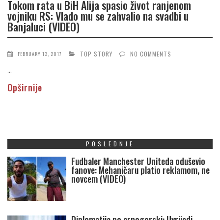
Tokom rata u BiH Alija spasio život ranjenom
vojniku RS: Vlado mu se zahvalio na svadbi u
Banjaluci (VIDEO)
TOP STORY
NO COMMENTS
FEBRUARY 13, 2017
...
Opširnije
POSLEDNJE
Fudbaler Manchester Uniteda oduševio
fanove: Mehaničaru platio reklamom, ne
novcem (VIDEO)
Diplomatija po crnogorski: Uvrijedi