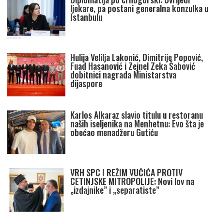
ljekare, pa postani generalna konzulka u
Istanbulu
Hulija Velilja Lakonić, Dimitrije Popović,
Fuad Hasanović i Zejnel Zeka Šabović
dobitnici nagrada Ministarstva
dijaspore
Karlos Alkaraz slavio titulu u restoranu
naših iseljenika na Menhetnu: Evo šta je
obećao menadžeru Gutiću
VRH SPC I REŽIM VUČIĆA PROTIV
CETINJSKE MITROPOLIJE: Novi lov na
„izdajnike” i „separatiste”