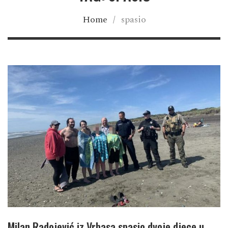
Home
/
spasio
Milan Radojević iz Vrbasa spasio dvoje djece u