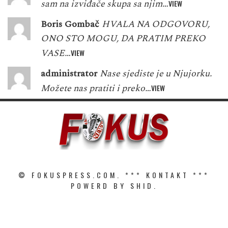
sam na izviđače skupa sa njim…
VIEW
Boris Gombač
HVALA NA ODGOVORU,
ONO STO MOGU, DA PRATIM PREKO
VASE…
VIEW
administrator
Nase sjediste je u Njujorku.
Možete nas pratiti i preko…
VIEW
© FOKUSPRESS.COM. ***
KONTAKT
***
POWERD BY SHID.