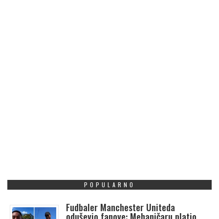
POPULARNO
Fudbaler Manchester Uniteda
oduševio fanove: Mehaničaru platio