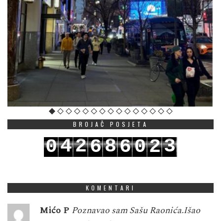
BROJAČ POSJETA
4
2
8
3
0
6
6
0
2
5
3
9
4
1
7
7
1
3
KOMENTARI
Mićo P
Poznavao sam Sašu Raonića.Išao