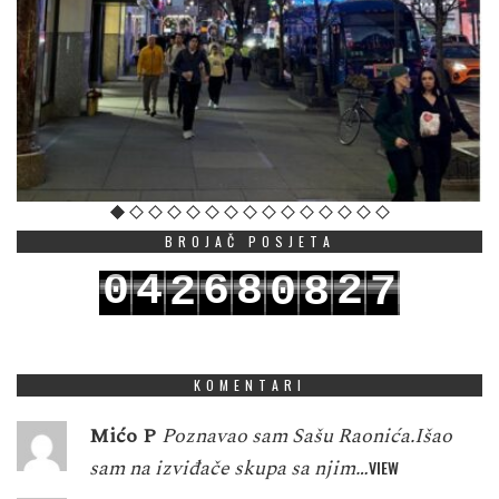
BROJAČ POSJETA
0
4
6
8
2
2
0
8
7
1
5
7
9
3
3
1
9
8
KOMENTARI
Mićo P
Poznavao sam Sašu Raonića.Išao
sam na izviđače skupa sa njim…
VIEW