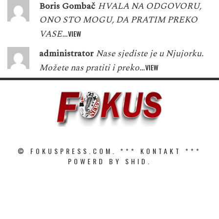
Boris Gombač
HVALA NA ODGOVORU,
ONO STO MOGU, DA PRATIM PREKO
VASE…
VIEW
administrator
Nase sjediste je u Njujorku.
Možete nas pratiti i preko…
VIEW
© FOKUSPRESS.COM. ***
KONTAKT
***
POWERD BY SHID.