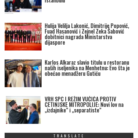
Istanbulu
Hulija Velilja Lakonić, Dimitrije Popović,
Fuad Hasanović i Zejnel Zeka Šabović
dobitnici nagrada Ministarstva
dijaspore
Karlos Alkaraz slavio titulu u restoranu
naših iseljenika na Menhetnu: Evo šta je
obećao menadžeru Gutiću
VRH SPC I REŽIM VUČIĆA PROTIV
CETINJSKE MITROPOLIJE: Novi lov na
„izdajnike” i „separatiste”
TRANSLATE