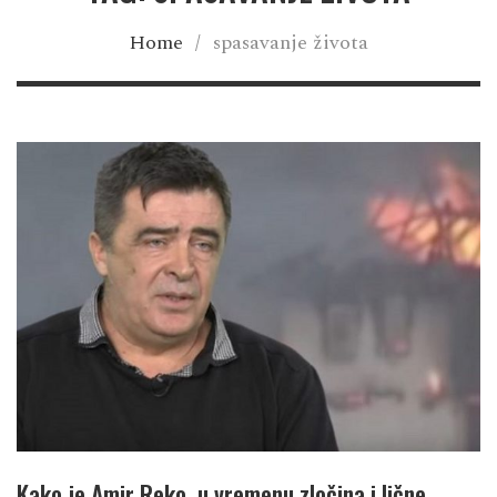
Home
/
spasavanje života
Kako je Amir Reko, u vremenu zločina i lične