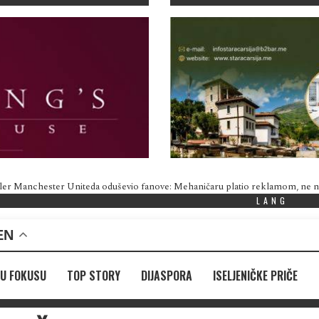
ler Manchester Uniteda oduševio fanove: Mehaničaru platio reklamom, ne
LANG
EN
U FOKUSU
TOP STORY
DIJASPORA
ISELJENIČKE PRIČE