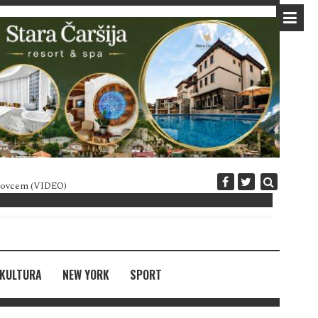
 novcem (VIDEO)
Diplomatija po crnogorski
KULTURA
NEW YORK
SPORT