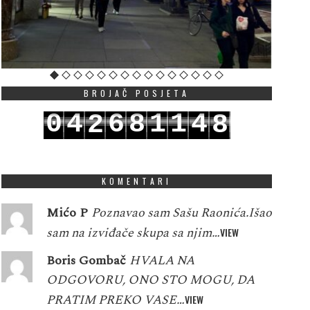
BROJAČ POSJETA
0
4
6
8
1
1
4
2
8
1
5
7
9
2
2
5
3
9
KOMENTARI
Mićo P
Poznavao sam Sašu Raonića.Išao
sam na izviđače skupa sa njim…
VIEW
Boris Gombač
HVALA NA
ODGOVORU, ONO STO MOGU, DA
PRATIM PREKO VASE…
VIEW