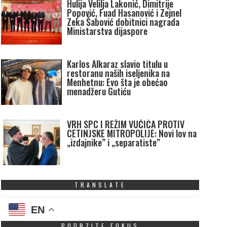
Hulija Velilja Lakonić, Dimitrije
Popović, Fuad Hasanović i Zejnel
Zeka Šabović dobitnici nagrada
Ministarstva dijaspore
Karlos Alkaraz slavio titulu u
restoranu naših iseljenika na
Menhetnu: Evo šta je obećao
menadžeru Gutiću
VRH SPC I REŽIM VUČIĆA PROTIV
CETINJSKE MITROPOLIJE: Novi lov na
„izdajnike” i „separatiste”
TRANSLATE
EN
PODRZITE FOKUS