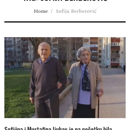
Home
/
Sofija Berberović
Sofijina i Mustafina ljubav je na početku bila