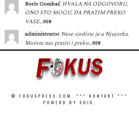
Boris Gombač
HVALA NA ODGOVORU,
ONO STO MOGU, DA PRATIM PREKO
VASE…
VIEW
administrator
Nase sjediste je u Njujorku.
Možete nas pratiti i preko…
VIEW
© FOKUSPRESS.COM. ***
KONTAKT
***
POWERD BY SHID.