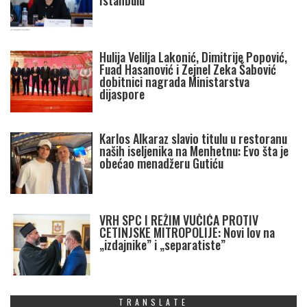
Istanbulu
Hulija Velilja Lakonić, Dimitrije Popović,
Fuad Hasanović i Zejnel Zeka Šabović
dobitnici nagrada Ministarstva
dijaspore
Karlos Alkaraz slavio titulu u restoranu
naših iseljenika na Menhetnu: Evo šta je
obećao menadžeru Gutiću
VRH SPC I REŽIM VUČIĆA PROTIV
CETINJSKE MITROPOLIJE: Novi lov na
„izdajnike” i „separatiste”
TRANSLATE