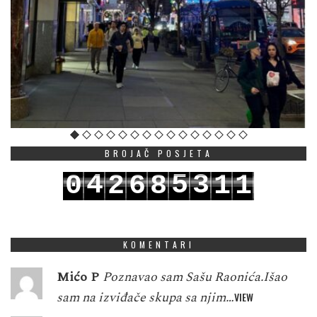
BROJAČ POSJETA
4
5
3
0
2
6
8
1
1
5
6
4
1
3
7
9
2
2
KOMENTARI
Mićo P
Poznavao sam Sašu Raonića.Išao
sam na izviđače skupa sa njim…
VIEW