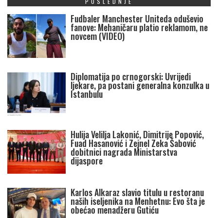
POSLEDNJE
Fudbaler Manchester Uniteda oduševio
fanove: Mehaničaru platio reklamom, ne
novcem (VIDEO)
Diplomatija po crnogorski: Uvrijedi
ljekare, pa postani generalna konzulka u
Istanbulu
Hulija Velilja Lakonić, Dimitrije Popović,
Fuad Hasanović i Zejnel Zeka Šabović
dobitnici nagrada Ministarstva
dijaspore
Karlos Alkaraz slavio titulu u restoranu
naših iseljenika na Menhetnu: Evo šta je
obećao menadžeru Gutiću