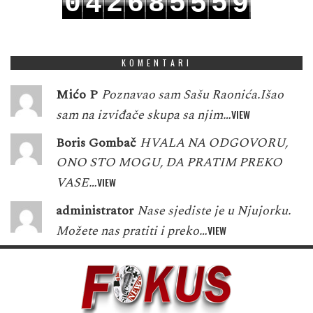
0
2
6
8
5
5
4
5
9
1
3
7
9
6
6
5
6
0
KOMENTARI
Mićo P
Poznavao sam Sašu Raonića.Išao
sam na izviđače skupa sa njim…
VIEW
Boris Gombač
HVALA NA ODGOVORU,
ONO STO MOGU, DA PRATIM PREKO
VASE…
VIEW
administrator
Nase sjediste je u Njujorku.
Možete nas pratiti i preko…
VIEW