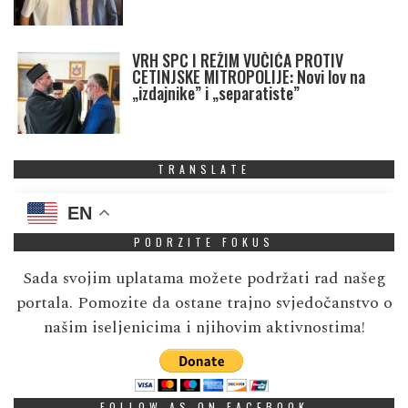
VRH SPC I REŽIM VUČIĆA PROTIV
CETINJSKE MITROPOLIJE: Novi lov na
„izdajnike” i „separatiste”
TRANSLATE
EN
PODRZITE FOKUS
Sada svojim uplatama možete podržati rad našeg
portala. Pomozite da ostane trajno svjedočanstvo o
našim iseljenicima i njihovim aktivnostima!
FOLLOW AS ON FACEBOOK