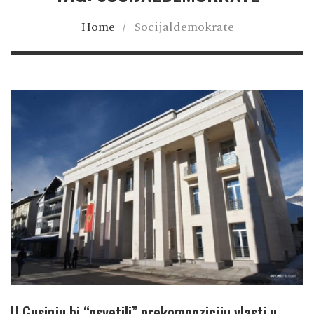
Home
/
Socijaldemokrate
U Gusinju bi “osvetili” prekompoziciju vlasti u