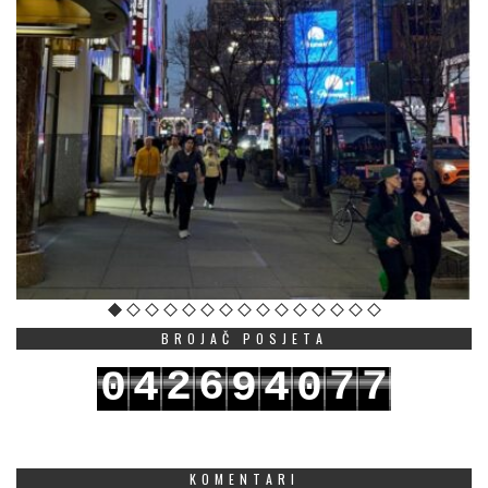
BROJAČ POSJETA
2
6
7
7
0
4
9
4
0
3
7
8
8
1
5
0
5
1
KOMENTARI