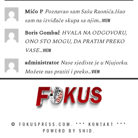
Mićo P
Poznavao sam Sašu Raonića.Išao
sam na izviđače skupa sa njim…
VIEW
Boris Gombač
HVALA NA ODGOVORU,
ONO STO MOGU, DA PRATIM PREKO
VASE…
VIEW
administrator
Nase sjediste je u Njujorku.
Možete nas pratiti i preko…
VIEW
© FOKUSPRESS.COM. ***
KONTAKT
***
POWERD BY SHID.