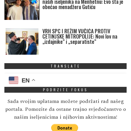
naših iseljenika na Menhetnu: Evo šta je
obećao menadžeru Gutiću
VRH SPC I REŽIM VUČIĆA PROTIV
CETINJSKE MITROPOLIJE: Novi lov na
„izdajnike” i „separatiste”
TRANSLATE
EN
PODRZITE FOKUS
Sada svojim uplatama možete podržati rad našeg
portala. Pomozite da ostane trajno svjedočanstvo o
našim iseljenicima i njihovim aktivnostima!