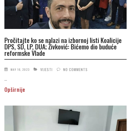
Pročitajte ko se nalazi na izbornoj listi Koalicije
DPS, SD, LP, DUA; Živković: Bićemo dio buduće
reformske Vlade
VIJESTI
NO COMMENTS
MAY 16, 2023
...
Opširnije