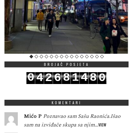
BROJAČ POSJETA
0
8
1
4
8
4
2
6
0
1
9
2
5
9
5
3
7
1
KOMENTARI
Mićo P
Poznavao sam Sašu Raonića.Išao
sam na izviđače skupa sa njim…
VIEW