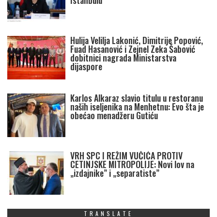
Istanbulu
Hulija Velilja Lakonić, Dimitrije Popović,
Fuad Hasanović i Zejnel Zeka Šabović
dobitnici nagrada Ministarstva
dijaspore
Karlos Alkaraz slavio titulu u restoranu
naših iseljenika na Menhetnu: Evo šta je
obećao menadžeru Gutiću
VRH SPC I REŽIM VUČIĆA PROTIV
CETINJSKE MITROPOLIJE: Novi lov na
„izdajnike” i „separatiste”
TRANSLATE