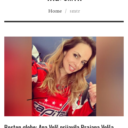
Home
/
smtr
Boston globe: Ana Volš prijavila Brajana Volša