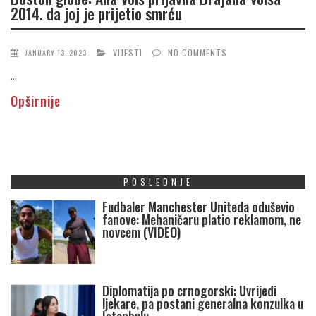
2014. da joj je prijetio smrću
VIJESTI
NO COMMENTS
JANUARY 13, 2023
...
Opširnije
POSLEDNJE
Fudbaler Manchester Uniteda oduševio
fanove: Mehaničaru platio reklamom, ne
novcem (VIDEO)
Diplomatija po crnogorski: Uvrijedi
ljekare, pa postani generalna konzulka u