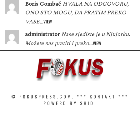
Boris Gombač
HVALA NA ODGOVORU,
ONO STO MOGU, DA PRATIM PREKO
VASE…
VIEW
administrator
Nase sjediste je u Njujorku.
Možete nas pratiti i preko…
VIEW
© FOKUSPRESS.COM. ***
KONTAKT
***
POWERD BY SHID.