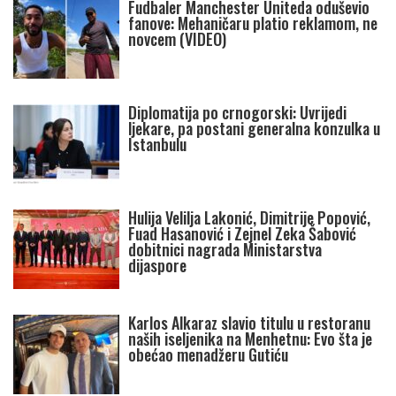
Fudbaler Manchester Uniteda oduševio
fanove: Mehaničaru platio reklamom, ne
novcem (VIDEO)
Diplomatija po crnogorski: Uvrijedi
ljekare, pa postani generalna konzulka u
Istanbulu
Hulija Velilja Lakonić, Dimitrije Popović,
Fuad Hasanović i Zejnel Zeka Šabović
dobitnici nagrada Ministarstva
dijaspore
Karlos Alkaraz slavio titulu u restoranu
naših iseljenika na Menhetnu: Evo šta je
obećao menadžeru Gutiću