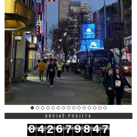
BROJAČ POSJETA
0
6
9
8
4
4
2
7
7