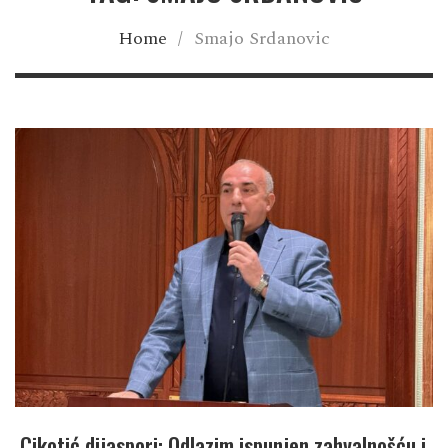
Home
/
Smajo Srdanovic
Cikotić dijaspori: Odlazim ispunjen zahvalnošću i