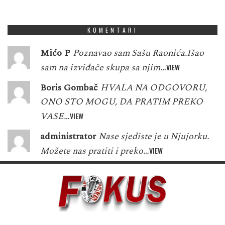
1
7
0
9
5
5
3
8
8
KOMENTARI
Mićo P
Poznavao sam Sašu Raonića.Išao
sam na izviđače skupa sa njim…
VIEW
Boris Gombač
HVALA NA ODGOVORU,
ONO STO MOGU, DA PRATIM PREKO
VASE…
VIEW
administrator
Nase sjediste je u Njujorku.
Možete nas pratiti i preko…
VIEW