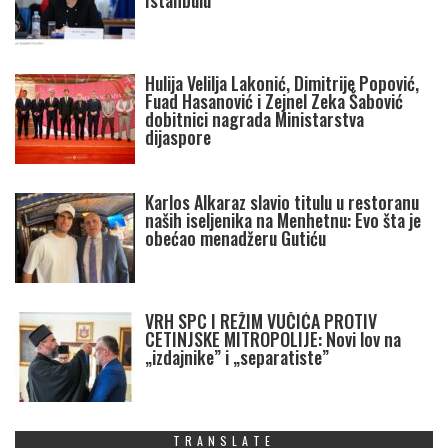
Istanbulu
Hulija Velilja Lakonić, Dimitrije Popović,
Fuad Hasanović i Zejnel Zeka Šabović
dobitnici nagrada Ministarstva
dijaspore
Karlos Alkaraz slavio titulu u restoranu
naših iseljenika na Menhetnu: Evo šta je
obećao menadžeru Gutiću
VRH SPC I REŽIM VUČIĆA PROTIV
CETINJSKE MITROPOLIJE: Novi lov na
„izdajnike” i „separatiste”
TRANSLATE