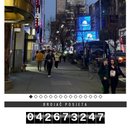
BROJAČ POSJETA
0
4
6
7
4
2
3
2
7
1
5
7
8
5
3
4
3
8