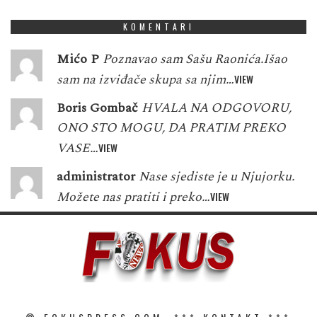
KOMENTARI
Mićo P
Poznavao sam Sašu Raonića.Išao
sam na izviđače skupa sa njim…
VIEW
Boris Gombač
HVALA NA ODGOVORU,
ONO STO MOGU, DA PRATIM PREKO
VASE…
VIEW
administrator
Nase sjediste je u Njujorku.
Možete nas pratiti i preko…
VIEW