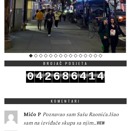
BROJAČ POSJETA
4
8
6
4
1
4
0
2
6
5
9
7
5
2
5
1
3
7
KOMENTARI
Mićo P
Poznavao sam Sašu Raonića.Išao
sam na izviđače skupa sa njim…
VIEW