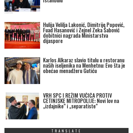
Istanbulu
Hulija Velilja Lakonić, Dimitrije Popović,
Fuad Hasanović i Zejnel Zeka Šabović
dobitnici nagrada Ministarstva
dijaspore
Karlos Alkaraz slavio titulu u restoranu
naših iseljenika na Menhetnu: Evo šta je
obećao menadžeru Gutiću
VRH SPC I REŽIM VUČIĆA PROTIV
CETINJSKE MITROPOLIJE: Novi lov na
„izdajnike” i „separatiste”
TRANSLATE