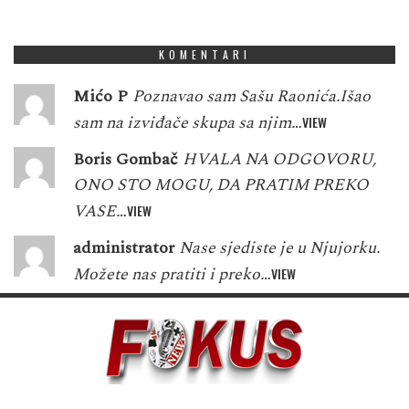
5
3
9
1
3
1
7
8
3
KOMENTARI
Mićo P
Poznavao sam Sašu Raonića.Išao
sam na izviđače skupa sa njim…
VIEW
Boris Gombač
HVALA NA ODGOVORU,
ONO STO MOGU, DA PRATIM PREKO
VASE…
VIEW
administrator
Nase sjediste je u Njujorku.
Možete nas pratiti i preko…
VIEW