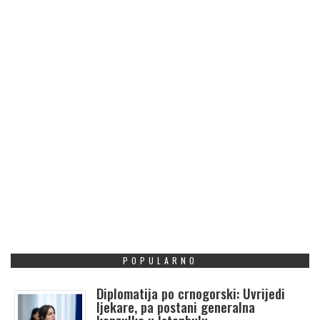
POPULARNO
Diplomatija po crnogorski: Uvrijedi
ljekare, pa postani generalna