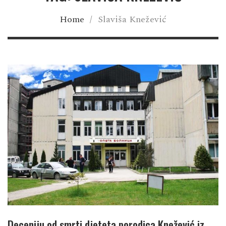
Home
/
Slaviša Knežević
Deceniju od smrti djeteta porodica Knežević iz