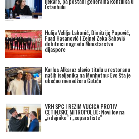
ljekare, pa postani generalna konzulka u
Istanbulu
Hulija Velilja Lakonić, Dimitrije Popović,
Fuad Hasanović i Zejnel Zeka Šabović
dobitnici nagrada Ministarstva
dijaspore
Karlos Alkaraz slavio titulu u restoranu
naših iseljenika na Menhetnu: Evo šta je
obećao menadžeru Gutiću
VRH SPC I REŽIM VUČIĆA PROTIV
CETINJSKE MITROPOLIJE: Novi lov na
„izdajnike” i „separatiste”