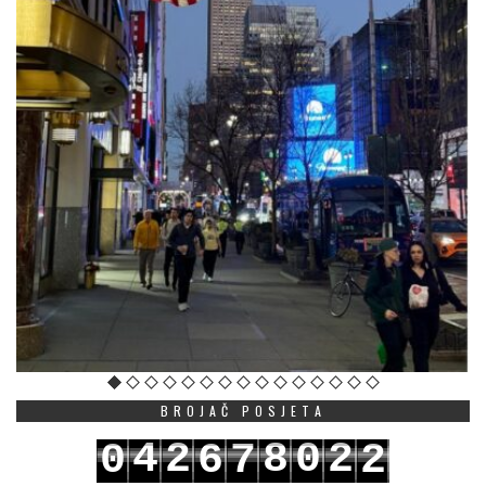
BROJAČ POSJETA
4
2
8
0
2
0
6
7
2