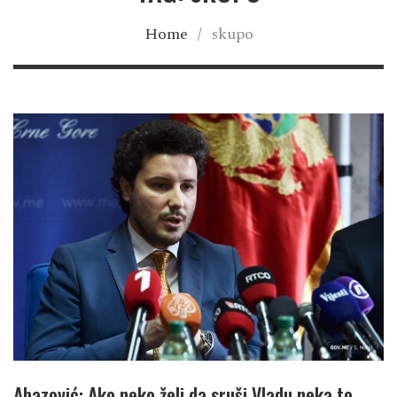
Home
/
skupo
Abazović: Ako neko želi da sruši Vladu neka to