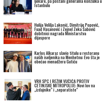
ljekare, pa postani generalna konzulka u
Istanbulu
Hulija Velilja Lakonić, Dimitrije Popović,
Fuad Hasanović i Zejnel Zeka Šabović
dobitnici nagrada Ministarstva
dijaspore
Karlos Alkaraz slavio titulu u restoranu
naših iseljenika na Menhetnu: Evo šta je
obećao menadžeru Gutiću
VRH SPC I REŽIM VUČIĆA PROTIV
CETINJSKE MITROPOLIJE: Novi lov na
„izdajnike” i „separatiste”