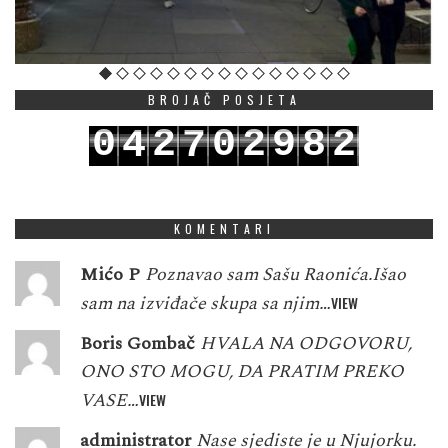
BROJAČ POSJETA
0
2
0
2
9
8
2
4
7
1
3
1
3
0
9
3
5
8
KOMENTARI
Mićo P
Poznavao sam Sašu Raonića.Išao
sam na izviđače skupa sa njim…
VIEW
Boris Gombač
HVALA NA ODGOVORU,
ONO STO MOGU, DA PRATIM PREKO
VASE…
VIEW
administrator
Nase sjediste je u Njujorku.