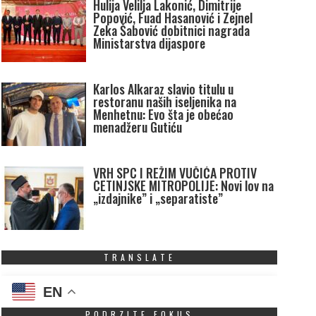
Hulija Velilja Lakonić, Dimitrije
Popović, Fuad Hasanović i Zejnel
Zeka Šabović dobitnici nagrada
Ministarstva dijaspore
Karlos Alkaraz slavio titulu u
restoranu naših iseljenika na
Menhetnu: Evo šta je obećao
menadžeru Gutiću
VRH SPC I REŽIM VUČIĆA PROTIV
CETINJSKE MITROPOLIJE: Novi lov na
„izdajnike” i „separatiste”
TRANSLATE
EN
PODRZITE FOKUS