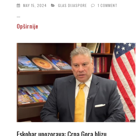
MAY 15, 2024
GLAS DIJASPORE
1 COMMENT
...
Opširnije
Eskobar upozorava: Crna Gora blizu