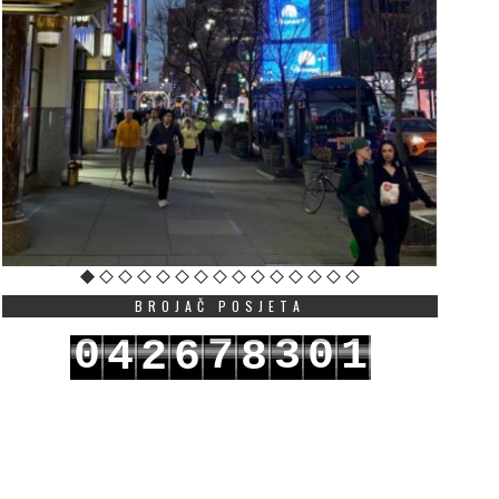
BROJAČ POSJETA
0
7
3
0
1
4
2
6
8
1
8
4
1
2
5
3
7
9