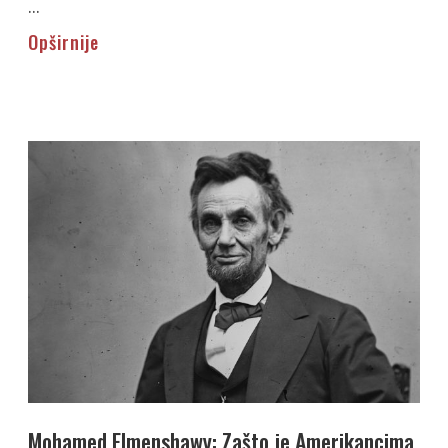
...
Opširnije
Mohamed Elmenshawy: Zašto je Amerikancima