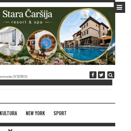
 novcem (VIDEO)
Diplomatija po crnogorski
KULTURA
NEW YORK
SPORT