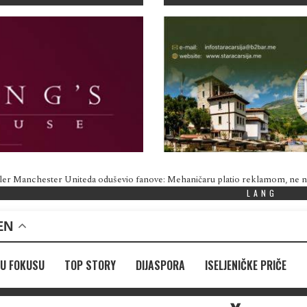
ler Manchester Uniteda oduševio fanove: Mehaničaru platio reklamom, ne
LANG
EN
U FOKUSU
TOP STORY
DIJASPORA
ISELJENIČKE PRIČE