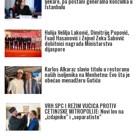
ljekare, pa postani generalna konzulka u
Istanbulu
Hulija Velilja Lakonić, Dimitrije Popović,
Fuad Hasanović i Zejnel Zeka Šabović
dobitnici nagrada Ministarstva
dijaspore
Karlos Alkaraz slavio titulu u restoranu
naših iseljenika na Menhetnu: Evo šta je
obećao menadžeru Gutiću
VRH SPC I REŽIM VUČIĆA PROTIV
CETINJSKE MITROPOLIJE: Novi lov na
„izdajnike” i „separatiste”