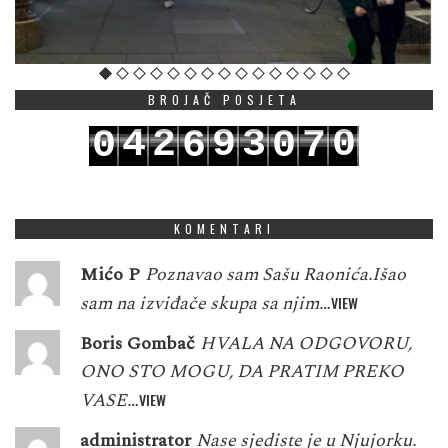
BROJAČ POSJETA
4
2
9
3
0
0
6
0
7
5
3
0
4
1
1
7
1
8
KOMENTARI
Mićo P
Poznavao sam Sašu Raonića.Išao
sam na izviđače skupa sa njim…
VIEW
Boris Gombač
HVALA NA ODGOVORU,
ONO STO MOGU, DA PRATIM PREKO
VASE…
VIEW
administrator
Nase sjediste je u Njujorku.