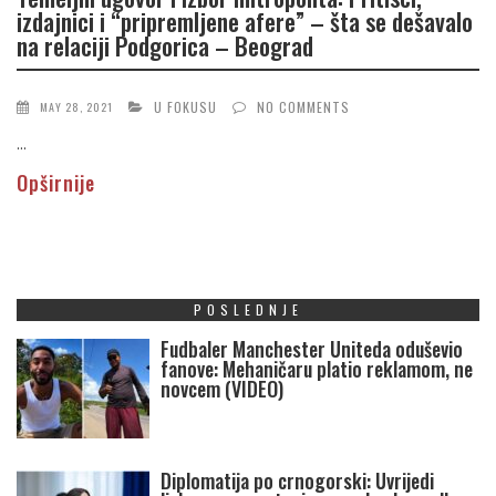
izdajnici i “pripremljene afere” – šta se dešavalo
na relaciji Podgorica – Beograd
U FOKUSU
NO COMMENTS
MAY 28, 2021
...
Opširnije
POSLEDNJE
Fudbaler Manchester Uniteda oduševio
fanove: Mehaničaru platio reklamom, ne
novcem (VIDEO)
Diplomatija po crnogorski: Uvrijedi