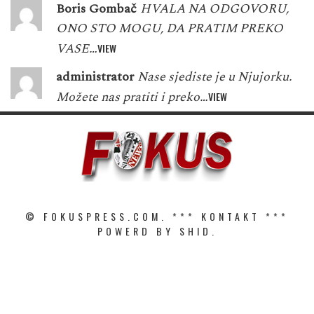
Boris Gombač
HVALA NA ODGOVORU,
ONO STO MOGU, DA PRATIM PREKO
VASE…
VIEW
administrator
Nase sjediste je u Njujorku.
Možete nas pratiti i preko…
VIEW
© FOKUSPRESS.COM. ***
KONTAKT
***
POWERD BY SHID.