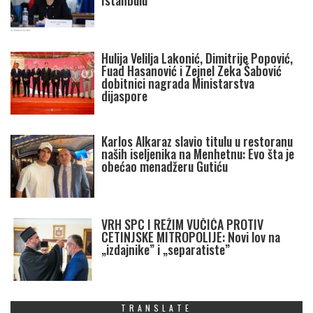
Istanbulu
Hulija Velilja Lakonić, Dimitrije Popović,
Fuad Hasanović i Zejnel Zeka Šabović
dobitnici nagrada Ministarstva
dijaspore
Karlos Alkaraz slavio titulu u restoranu
naših iseljenika na Menhetnu: Evo šta je
obećao menadžeru Gutiću
VRH SPC I REŽIM VUČIĆA PROTIV
CETINJSKE MITROPOLIJE: Novi lov na
„izdajnike” i „separatiste”
TRANSLATE