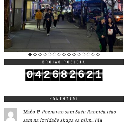
BROJAČ POSJETA
6
8
2
6
1
0
4
2
2
7
9
3
7
2
1
5
3
3
KOMENTARI
Mićo P
Poznavao sam Sašu Raonića.Išao
sam na izviđače skupa sa njim…
VIEW