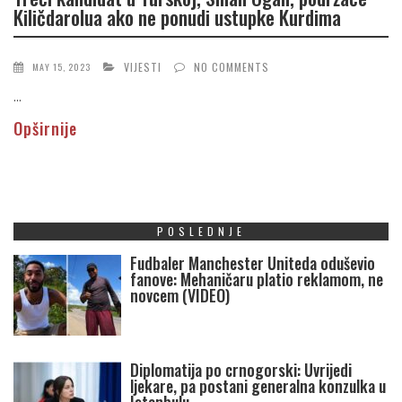
Kiličdarolua ako ne ponudi ustupke Kurdima
VIJESTI
NO COMMENTS
MAY 15, 2023
...
Opširnije
POSLEDNJE
Fudbaler Manchester Uniteda oduševio
fanove: Mehaničaru platio reklamom, ne
novcem (VIDEO)
Diplomatija po crnogorski: Uvrijedi
ljekare, pa postani generalna konzulka u