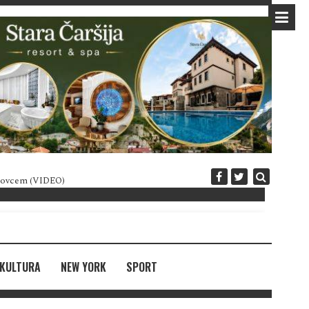
 novcem (VIDEO)
Diplomatija po crnogorski
KULTURA
NEW YORK
SPORT