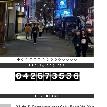
BROJAČ POSJETA
0
4
6
3
5
3
2
7
6
1
5
7
4
6
4
3
8
7
KOMENTARI
Mićo P
Poznavao sam Sašu Raonića.Išao