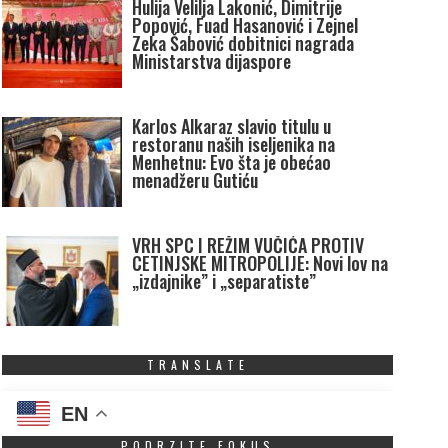
Hulija Velilja Lakonić, Dimitrije
Popović, Fuad Hasanović i Zejnel
Zeka Šabović dobitnici nagrada
Ministarstva dijaspore
Karlos Alkaraz slavio titulu u
restoranu naših iseljenika na
Menhetnu: Evo šta je obećao
menadžeru Gutiću
VRH SPC I REŽIM VUČIĆA PROTIV
CETINJSKE MITROPOLIJE: Novi lov na
„izdajnike” i „separatiste”
TRANSLATE
EN
PODRZITE FOKUS