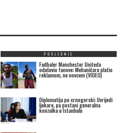
POSLEDNJE
Fudbaler Manchester Uniteda
oduševio fanove: Mehaničaru platio
reklamom, ne novcem (VIDEO)
Diplomatija po crnogorski: Uvrijedi
ljekare, pa postani generalna
konzulka u Istanbulu