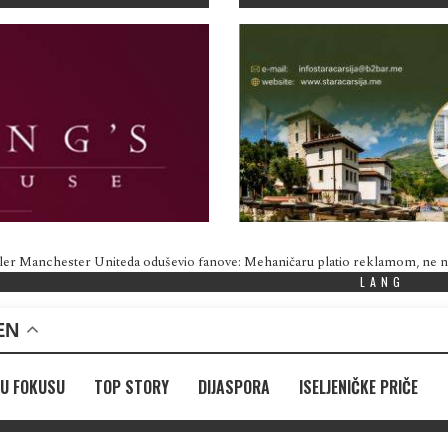
ler Manchester Uniteda oduševio fanove: Mehaničaru platio reklamom, ne
LANG
EN
U FOKUSU
TOP STORY
DIJASPORA
ISELJENIČKE PRIČE