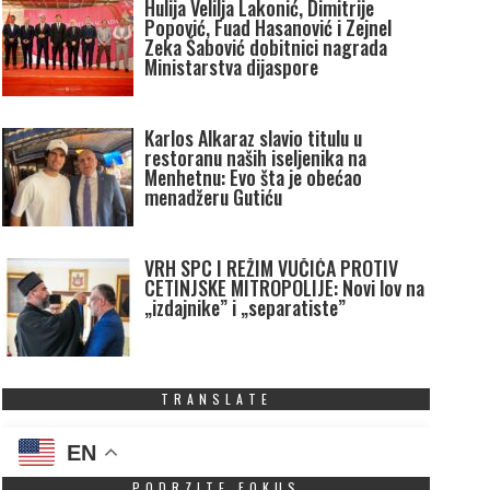
Hulija Velilja Lakonić, Dimitrije
Popović, Fuad Hasanović i Zejnel
Zeka Šabović dobitnici nagrada
Ministarstva dijaspore
Karlos Alkaraz slavio titulu u
restoranu naših iseljenika na
Menhetnu: Evo šta je obećao
menadžeru Gutiću
VRH SPC I REŽIM VUČIĆA PROTIV
CETINJSKE MITROPOLIJE: Novi lov na
„izdajnike” i „separatiste”
TRANSLATE
EN
PODRZITE FOKUS