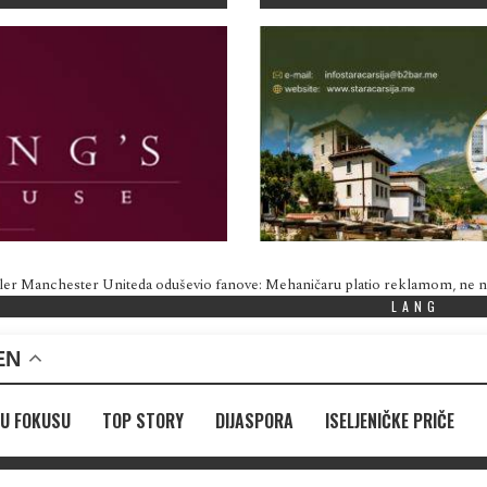
ler Manchester Uniteda oduševio fanove: Mehaničaru platio reklamom, ne
LANG
EN
U FOKUSU
TOP STORY
DIJASPORA
ISELJENIČKE PRIČE