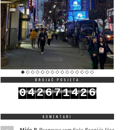
BROJAČ POSJETA
4
2
6
7
4
6
0
1
2
5
3
7
8
5
7
1
2
3
KOMENTARI
Mićo P
Poznavao sam Sašu Raonića.Išao