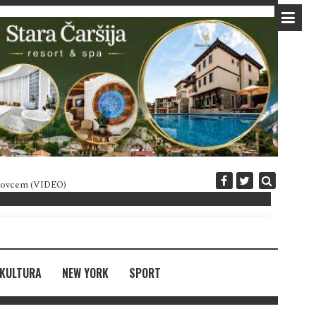
 novcem (VIDEO)
Diplomatija po crnogorski
KULTURA
NEW YORK
SPORT