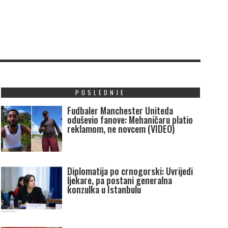
POSLEDNJE
Fudbaler Manchester Uniteda
oduševio fanove: Mehaničaru platio
reklamom, ne novcem (VIDEO)
Diplomatija po crnogorski: Uvrijedi
ljekare, pa postani generalna
konzulka u Istanbulu