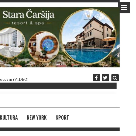
 novcem (VIDEO)
Diplomatija po crnogorski
KULTURA
NEW YORK
SPORT