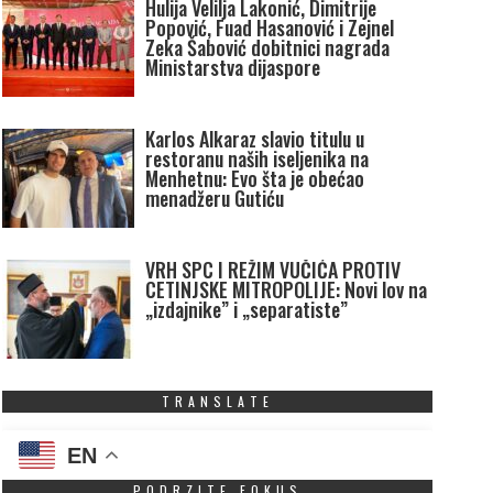
Hulija Velilja Lakonić, Dimitrije
Popović, Fuad Hasanović i Zejnel
Zeka Šabović dobitnici nagrada
Ministarstva dijaspore
Karlos Alkaraz slavio titulu u
restoranu naših iseljenika na
Menhetnu: Evo šta je obećao
menadžeru Gutiću
VRH SPC I REŽIM VUČIĆA PROTIV
CETINJSKE MITROPOLIJE: Novi lov na
„izdajnike” i „separatiste”
TRANSLATE
EN
PODRZITE FOKUS