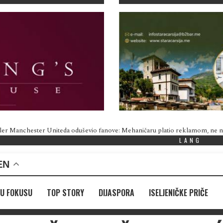
ler Manchester Uniteda oduševio fanove: Mehaničaru platio reklamom, ne
LANG
EN
U FOKUSU
TOP STORY
DIJASPORA
ISELJENIČKE PRIČE