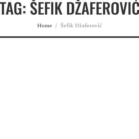
TAG: ŠEFIK DŽAFEROVI
Home
/
Šefik Džaferović