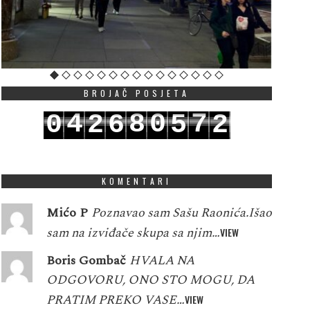
BROJAČ POSJETA
4
8
0
7
0
2
6
5
2
5
9
1
8
1
3
7
6
3
KOMENTARI
Mićo P
Poznavao sam Sašu Raonića.Išao
sam na izviđače skupa sa njim…
VIEW
Boris Gombač
HVALA NA
ODGOVORU, ONO STO MOGU, DA
PRATIM PREKO VASE…
VIEW