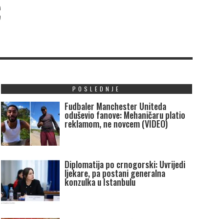
Ć
POSLEDNJE
Fudbaler Manchester Uniteda
oduševio fanove: Mehaničaru platio
reklamom, ne novcem (VIDEO)
Diplomatija po crnogorski: Uvrijedi
ljekare, pa postani generalna
konzulka u Istanbulu