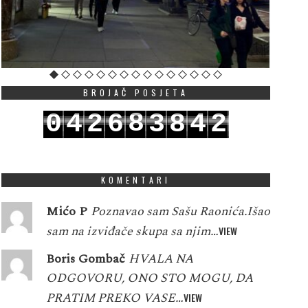
BROJAČ POSJETA
8
0
4
2
6
3
8
4
2
9
1
5
3
7
4
9
5
3
KOMENTARI
Mićo P
Poznavao sam Sašu Raonića.Išao
sam na izviđače skupa sa njim…
VIEW
Boris Gombač
HVALA NA
ODGOVORU, ONO STO MOGU, DA
PRATIM PREKO VASE…
VIEW