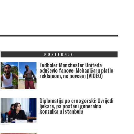
POSLEDNJE
Fudbaler Manchester Uniteda
oduševio fanove: Mehaničaru platio
reklamom, ne novcem (VIDEO)
Diplomatija po crnogorski: Uvrijedi
ljekare, pa postani generalna
konzulka u Istanbulu