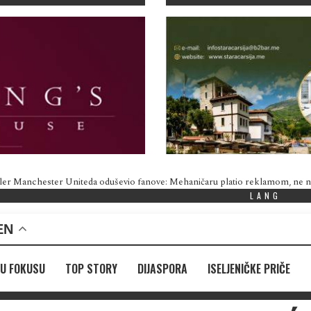
ler Manchester Uniteda oduševio fanove: Mehaničaru platio reklamom, ne
LANG
EN
U FOKUSU
TOP STORY
DIJASPORA
ISELJENIČKE PRIČE