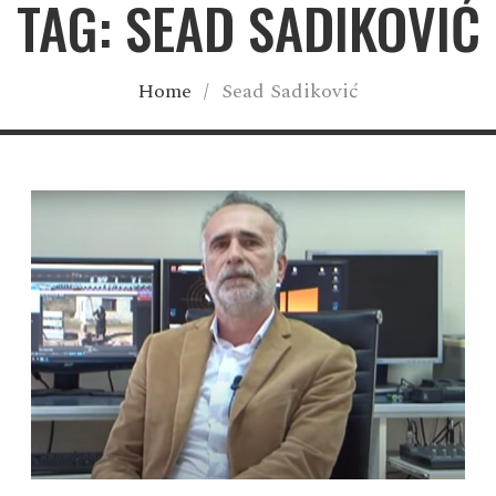
TAG: SEAD SADIKOVIĆ
Home
/
Sead Sadiković