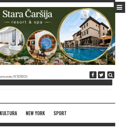
 novcem (VIDEO)
Diplomatija po crnogorski
KULTURA
NEW YORK
SPORT