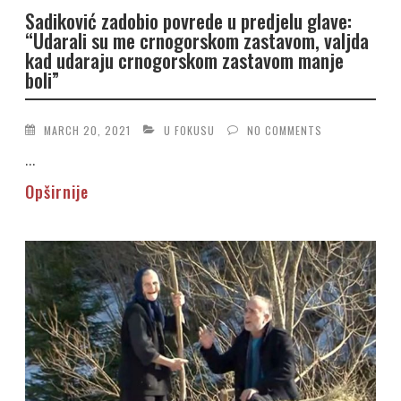
Sadiković zadobio povrede u predjelu glave:
“Udarali su me crnogorskom zastavom, valjda
kad udaraju crnogorskom zastavom manje
boli”
MARCH 20, 2021
U FOKUSU
NO COMMENTS
...
Opširnije