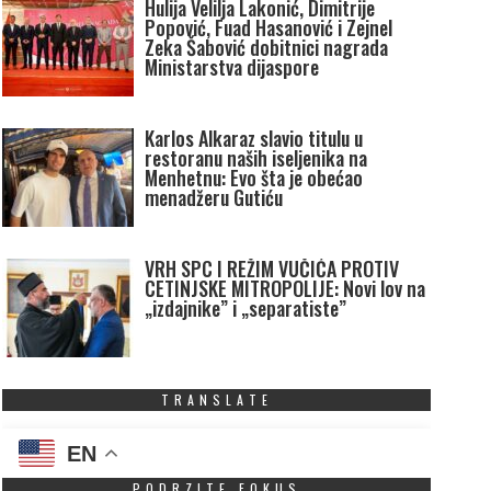
Hulija Velilja Lakonić, Dimitrije
Popović, Fuad Hasanović i Zejnel
Zeka Šabović dobitnici nagrada
Ministarstva dijaspore
Karlos Alkaraz slavio titulu u
restoranu naših iseljenika na
Menhetnu: Evo šta je obećao
menadžeru Gutiću
VRH SPC I REŽIM VUČIĆA PROTIV
CETINJSKE MITROPOLIJE: Novi lov na
„izdajnike” i „separatiste”
TRANSLATE
EN
PODRZITE FOKUS