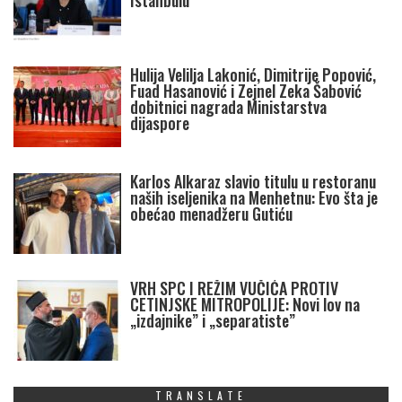
Istanbulu
Hulija Velilja Lakonić, Dimitrije Popović,
Fuad Hasanović i Zejnel Zeka Šabović
dobitnici nagrada Ministarstva
dijaspore
Karlos Alkaraz slavio titulu u restoranu
naših iseljenika na Menhetnu: Evo šta je
obećao menadžeru Gutiću
VRH SPC I REŽIM VUČIĆA PROTIV
CETINJSKE MITROPOLIJE: Novi lov na
„izdajnike” i „separatiste”
TRANSLATE