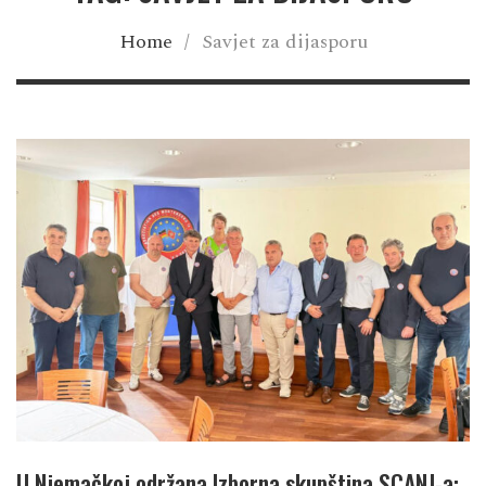
Home
/
Savjet za dijasporu
U Njemačkoj održana Izborna skupština SCANJ-a: