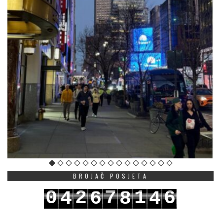
BROJAČ POSJETA
0
2
7
1
6
4
6
8
4
1
3
8
2
7
5
7
9
5