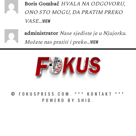
Boris Gombač
HVALA NA ODGOVORU,
ONO STO MOGU, DA PRATIM PREKO
VASE…
VIEW
administrator
Nase sjediste je u Njujorku.
Možete nas pratiti i preko…
VIEW
© FOKUSPRESS.COM. ***
KONTAKT
***
POWERD BY SHID.