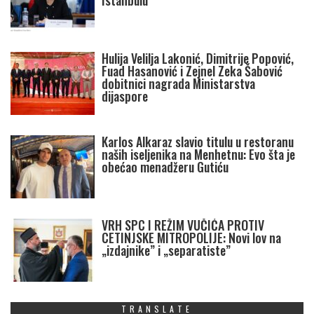
Istanbulu
Hulija Velilja Lakonić, Dimitrije Popović,
Fuad Hasanović i Zejnel Zeka Šabović
dobitnici nagrada Ministarstva
dijaspore
Karlos Alkaraz slavio titulu u restoranu
naših iseljenika na Menhetnu: Evo šta je
obećao menadžeru Gutiću
VRH SPC I REŽIM VUČIĆA PROTIV
CETINJSKE MITROPOLIJE: Novi lov na
„izdajnike” i „separatiste”
TRANSLATE