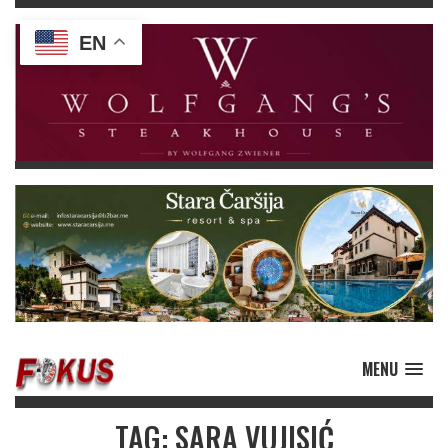
EN
MENU
TAG: SARA VUJISIĆ