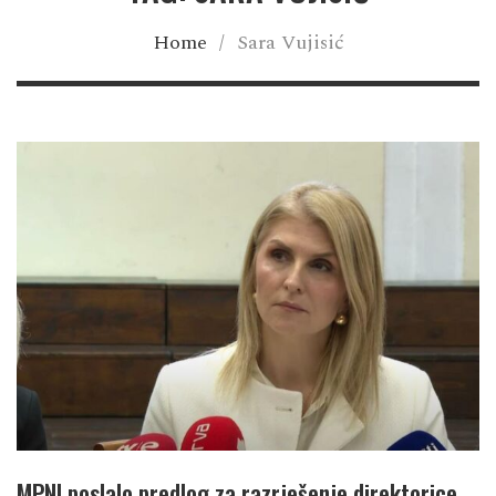
Home
/
Sara Vujisić
MPNI poslalo predlog za razrješenje direktorice