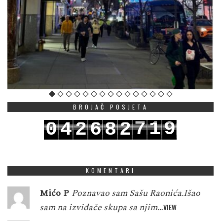
BROJAČ POSJETA
7
1
9
0
4
2
6
8
2
8
2
0
1
5
3
7
9
3
KOMENTARI
Mićo P
Poznavao sam Sašu Raonića.Išao
sam na izviđače skupa sa njim…
VIEW