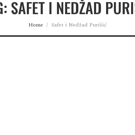
G: SAFET I NEDŽAD PURI
Home
/
Safet i Nedžad Purišić