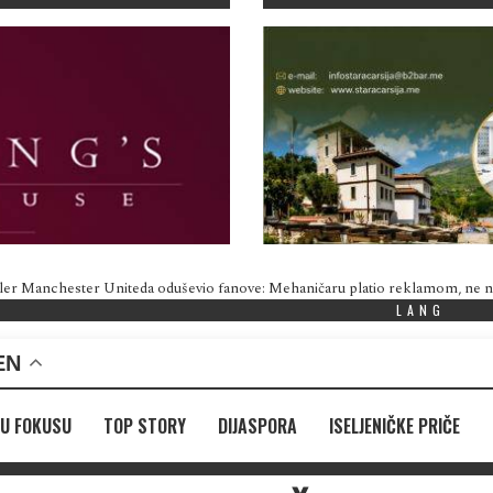
ler Manchester Uniteda oduševio fanove: Mehaničaru platio reklamom, ne
LANG
EN
U FOKUSU
TOP STORY
DIJASPORA
ISELJENIČKE PRIČE