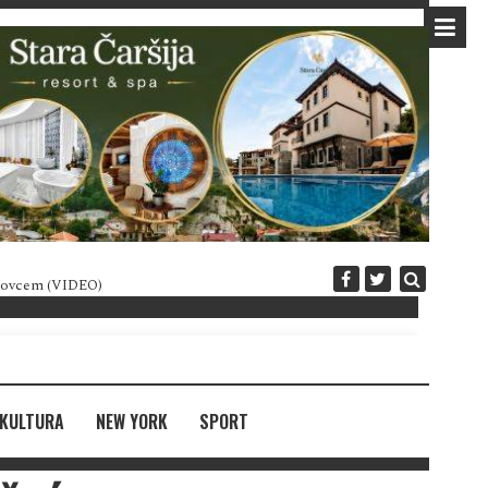
 novcem (VIDEO)
Diplomatija po crnogorski
KULTURA
NEW YORK
SPORT