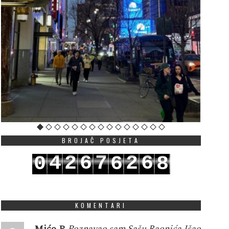
BROJAČ POSJETA
4
2
6
7
2
6
0
6
8
5
3
7
8
3
7
1
7
9
KOMENTARI
Mićo P
Poznavao sam Sašu Raonića.Išao