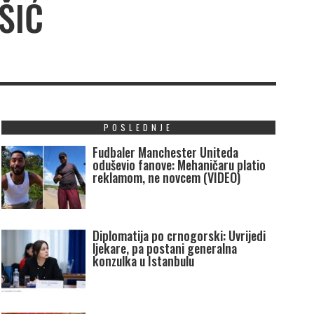
ŠIĆ
POSLEDNJE
Fudbaler Manchester Uniteda
oduševio fanove: Mehaničaru platio
reklamom, ne novcem (VIDEO)
Diplomatija po crnogorski: Uvrijedi
ljekare, pa postani generalna
konzulka u Istanbulu