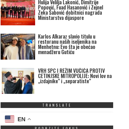
Hulija Velilja Lakonić, Dimitrije
Popović, Fuad Hasanović i Zejnel
Zeka Šabović dobitnici nagrada
Ministarstva dijaspore
Karlos Alkaraz slavio titulu u
restoranu naših iseljenika na
Menhetnu: Evo šta je obećao
menadžeru Gutiću
VRH SPC I REŽIM VUČIĆA PROTIV
CETINJSKE MITROPOLIJE: Novi lov na
„izdajnike” i „separatiste”
TRANSLATE
EN
PODRZITE FOKUS