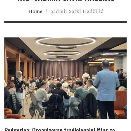
Home
/
Sadmir Satki Hadžijić
Podgorica: Organizovan tradicionalni iftar za