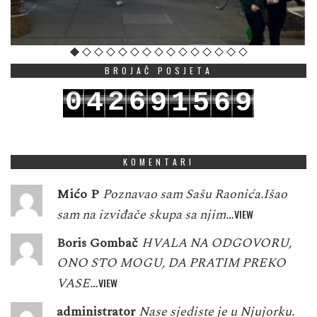
BROJAČ POSJETA
0
2
6
4
9
1
5
6
9
1
3
7
5
0
2
6
7
0
KOMENTARI
Mićo P
Poznavao sam Sašu Raonića.Išao
sam na izviđače skupa sa njim…
VIEW
Boris Gombač
HVALA NA ODGOVORU,
ONO STO MOGU, DA PRATIM PREKO
VASE…
VIEW
administrator
Nase sjediste je u Njujorku.