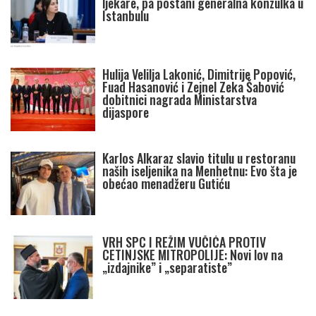
ljekare, pa postani generalna konzulka u
Istanbulu
Hulija Velilja Lakonić, Dimitrije Popović,
Fuad Hasanović i Zejnel Zeka Šabović
dobitnici nagrada Ministarstva
dijaspore
Karlos Alkaraz slavio titulu u restoranu
naših iseljenika na Menhetnu: Evo šta je
obećao menadžeru Gutiću
VRH SPC I REŽIM VUČIĆA PROTIV
CETINJSKE MITROPOLIJE: Novi lov na
„izdajnike” i „separatiste”