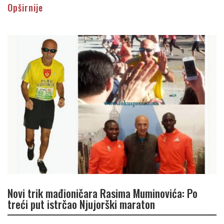
Opširnije
Novi trik mađioničara Rasima Muminovića: Po
treći put istrčao Njujorški maraton