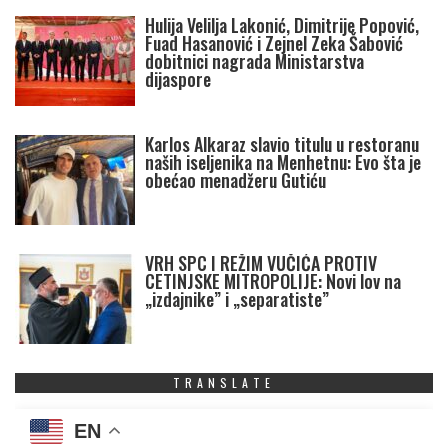
Hulija Velilja Lakonić, Dimitrije Popović,
Fuad Hasanović i Zejnel Zeka Šabović
dobitnici nagrada Ministarstva
dijaspore
Karlos Alkaraz slavio titulu u restoranu
naših iseljenika na Menhetnu: Evo šta je
obećao menadžeru Gutiću
VRH SPC I REŽIM VUČIĆA PROTIV
CETINJSKE MITROPOLIJE: Novi lov na
„izdajnike” i „separatiste”
TRANSLATE
EN