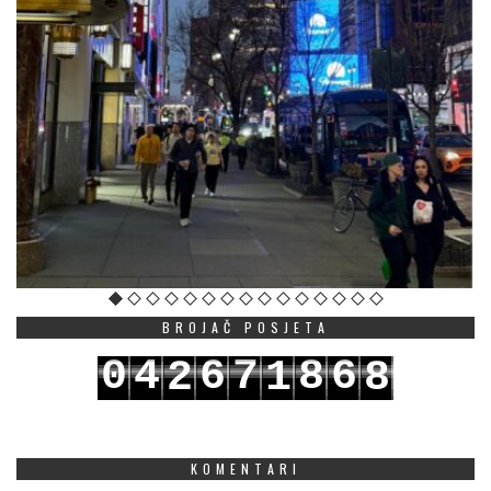
BROJAČ POSJETA
0
4
6
7
8
6
2
1
8
1
5
7
8
9
7
3
2
9
KOMENTARI