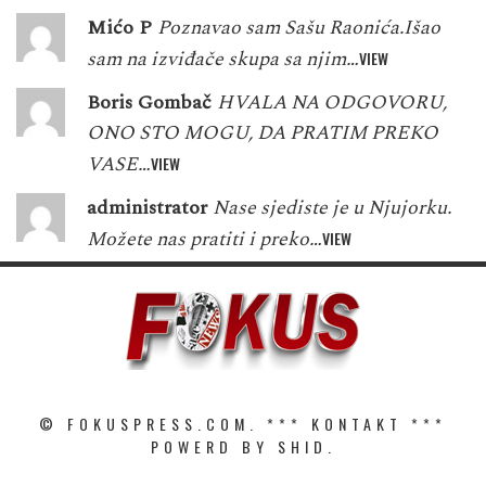
Mićo P
Poznavao sam Sašu Raonića.Išao
sam na izviđače skupa sa njim…
VIEW
Boris Gombač
HVALA NA ODGOVORU,
ONO STO MOGU, DA PRATIM PREKO
VASE…
VIEW
administrator
Nase sjediste je u Njujorku.
Možete nas pratiti i preko…
VIEW
© FOKUSPRESS.COM. ***
KONTAKT
***
POWERD BY SHID.