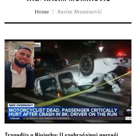
Home
/
Rasim Muminović
Tragedija u Njujorku: U saobraćajnoj nesreći