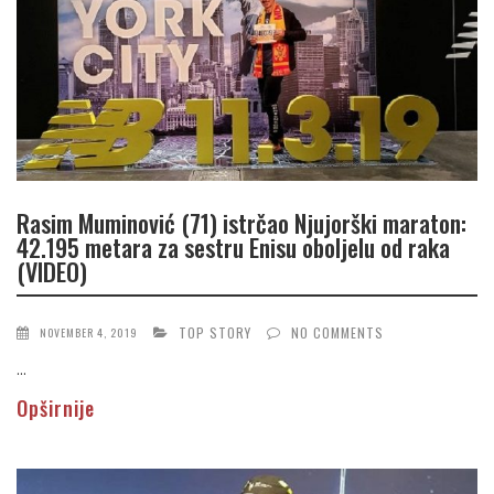
Rasim Muminović (71) istrčao Njujorški maraton:
42.195 metara za sestru Enisu oboljelu od raka
(VIDEO)
TOP STORY
NO COMMENTS
NOVEMBER 4, 2019
...
Opširnije